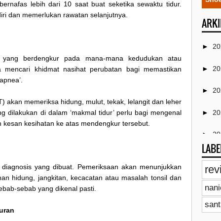
 bernafas lebih dari 10 saat buat seketika sewaktu tidur.
ri dan memerlukan rawatan selanjutnya.
ARKI
►
2
a yang berdengkur pada mana-mana kedudukan atau
►
2
a mencari khidmat nasihat perubatan bagi memastikan
apnea’.
►
2
) akan memeriksa hidung, mulut, tekak, lelangit dan leher
g dilakukan di dalam ‘makmal tidur’ perlu bagi mengenal
►
2
n kesan kesihatan ke atas mendengkur tersebut.
►
2
LABE
►
2
diagnosis yang dibuat. Pemeriksaan akan menunjukkan
rev
an hidung, jangkitan, kecacatan atau masalah tonsil dan
►
2
nan
ebab-sebab yang dikenal pasti.
►
2
sant
uran