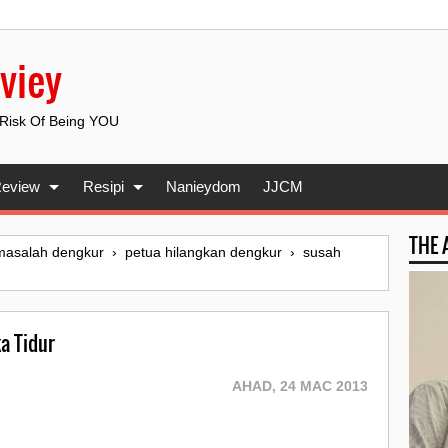
viey
 Risk Of Being YOU
eview
Resipi
Nanieydom
JJCM
THE
masalah dengkur
›
petua hilangkan dengkur
›
susah
a Tidur
AHAD, 24 MAC 2013