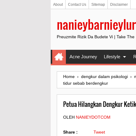
About
Contact Us
Sitemap
Disclaimer
nanieybarnieylur
Preuzmite Rizik Da Budete Vi | Take The
Acne Journey
Lifestyle
R
Home
›
dengkur dalam psikologi
›
tidur sebab berdengkur
Petua Hilangkan Dengkur Ketik
OLEH
NANIEYDOTCOM
Share :
Tweet