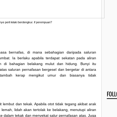
nye perli lelaki berdengkur. if perempuan?
masa bernafas, di mana sebahagian daripada saluran
umbat. Ia berlaku apabila terdapat sekatan pada aliran
n di bahagian belakang mulut dan hidung. Bunyi itu
 atas saluran pernafasan bergesel
dan bergetar di antara
rtambah kerap mengikut umur dan biasanya tidak
FOL
it lembut dan tekak. Apabila otot tidak tegang akibat arak
emah, lidah akan tertolak ke belakang, menutupi aliran
 ke dalam tekak dan menyekat salur pernafasan atas. Juga