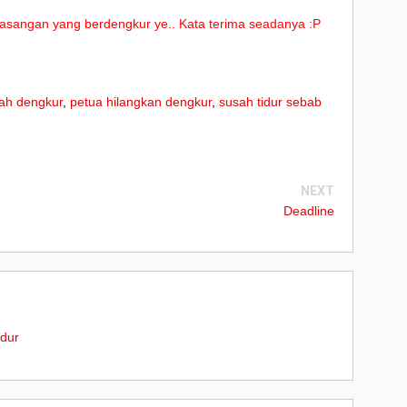
t pasangan yang berdengkur ye.. Kata terima seadanya :P
►
►
ah dengkur
,
petua hilangkan dengkur
,
susah tidur sebab
►
▼
NEXT
Deadline
idur