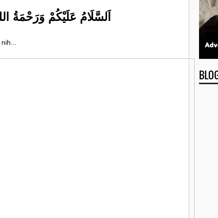
اَلسَّلَامُ عَلَيْكُمْ وَرَحْمَةُ الله
 nih...
BLO