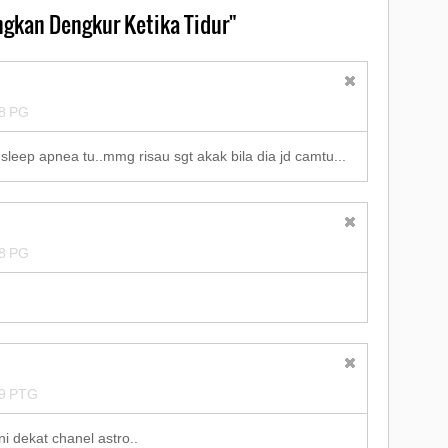
gkan Dengkur Ketika Tidur"
8 PG
leep apnea tu..mmg risau sgt akak bila dia jd camtu...
8 PG
9 PTG
i dekat chanel astro..