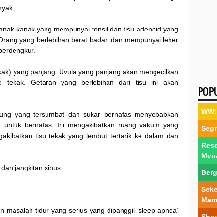
nyak
 Kanak-kanak yang mempunyai tonsil dan tisu adenoid yang
Orang yang berlebihan berat badan dan mempunyai leher
berdengkur.
tekak) yang panjang. Uvula yang panjang akan mengecilkan
 tekak. Getaran yang berlebihan dari tisu ini akan
POP
WW: 
idung yang tersumbat dan sukar bernafas menyebabkan
ra untuk bernafas. Ini mengakibatkan ruang vakum yang
Segm
akibatkan tisu tekak yang lembut tertarik ke dalam dan
Rese
Men
dan jangkitan sinus.
Berg
Seke
Mam
 masalah tidur yang serius yang dipanggil ‘sleep apnea’
Shoe