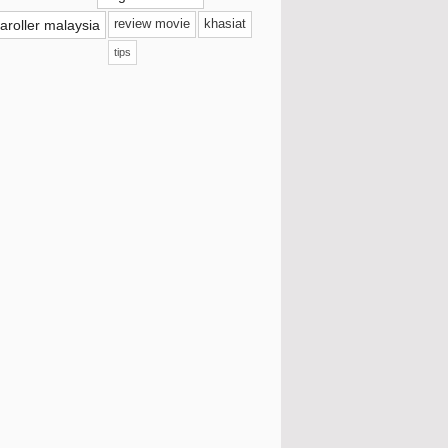
018
(11)
aroller malaysia
review movie
khasiat
017
(41)
tips
016
(114)
015
(109)
014
(81)
013
(165)
Disember
(3)
Oktober
(7)
September
(13)
Ogos
(10)
Julai
(11)