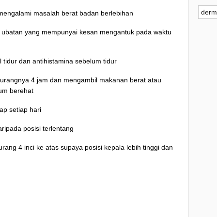
►
2
derm
mengalami masalah berat badan berlebihan
►
2
u ubatan yang mempunyai kesan mengantuk pada waktu
►
2
l tidur dan antihistamina sebelum tidur
►
2
kurangnya 4 jam dan mengambil makanan berat atau
►
2
lum berehat
▼
2
ap setiap hari
►
ripada posisi terlentang
urang 4 inci ke atas supaya posisi kepala lebih tinggi dan
►
►
►
►