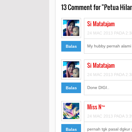
13
Comment for "Petua Hilan
Si Matatajam
24 MAC 2013 PADA 2:3
My hubby pernah alami s
Balas
Si Matatajam
24 MAC 2013 PADA 2:3
Done DIGI..
Balas
Miss N™
24 MAC 2013 PADA 3:3
pernah tgk pasal dgkur n
Balas