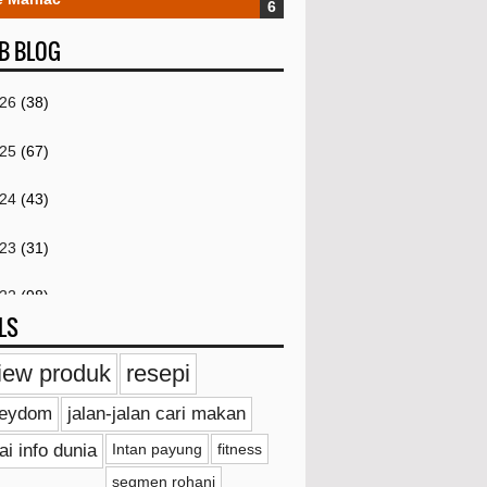
B BLOG
026
(38)
025
(67)
024
(43)
023
(31)
022
(98)
LS
021
(259)
iew produk
resepi
020
(18)
ieydom
jalan-jalan cari makan
019
(20)
ai info dunia
Intan payung
fitness
segmen rohani