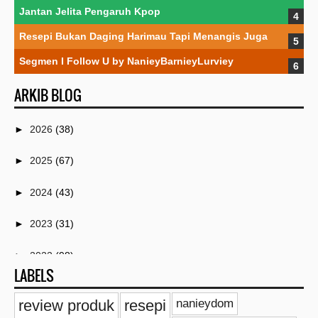
Jantan Jelita Pengaruh Kpop
Resepi Bukan Daging Harimau Tapi Menangis Juga
Segmen I Follow U by NanieyBarnieyLurviey
ARKIB BLOG
►
2026
(38)
►
2025
(67)
►
2024
(43)
►
2023
(31)
►
2022
(98)
LABELS
►
2021
(259)
review produk
resepi
nanieydom