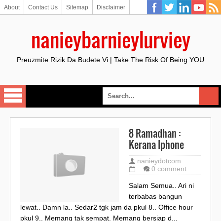
About
Contact Us
Sitemap
Disclaimer
nanieybarnieylurviey
Preuzmite Rizik Da Budete Vi | Take The Risk Of Being YOU
8 Ramadhan :
Kerana Iphone
nanieydotcom
0 comment
Salam Semua.. Ari ni
terbabas bangun
lewat.. Damn la.. Sedar2 tgk jam da pkul 8.. Office hour
pkul 9.. Memang tak sempat. Memang bersiap d...