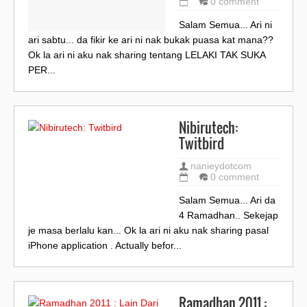
0 comment
Salam Semua... Ari ni
ari sabtu... da fikir ke ari ni nak bukak puasa kat mana??
Ok la ari ni aku nak sharing tentang LELAKI TAK SUKA
PER...
Nibirutech:
Twitbird
nanieydotcom
0 comment
Salam Semua... Ari da
4 Ramadhan.. Sekejap
je masa berlalu kan... Ok la ari ni aku nak sharing pasal
iPhone application . Actually befor...
Ramadhan 2011 :