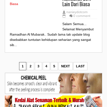
Lain Dari Biasa
nanieydotcom
0 comment
Salam Semua...
Selamat Menyambut
Ramadhan Al Mubarak.. Sudah lama tak update blog
disebabkan tuntutan kehidupan seharian yang sangat
sib...
1
2
3
4
5
NEXT
LAST