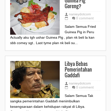
Guinea Pig
Goreng?
nanieydotcom
0 comment
Salam Semua Fried
Guinea Pig in Peru
Actually aku tgh ushar Guinea Pig , plan nk beli la kan
sbb comey sgt.. Last tyme plan nk beli su...
Libya Bebas
Pemerintahan
Gaddafi
nanieydotcom
0 comment
Salam Semua Tak
sangka pemerintahan Gaddafi menimbulkan
kesengsaraan dalam kehidupan rakyat di Libya.