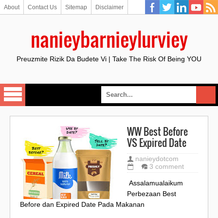
About
Contact Us
Sitemap
Disclaimer
nanieybarnieylurviey
Preuzmite Rizik Da Budete Vi | Take The Risk Of Being YOU
WW Best Before
VS Expired Date
nanieydotcom
3 comment
Assalamualaikum
Perbezaan Best
Before dan Expired Date Pada Makanan