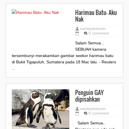
Harimau Batu- Aku
Nak
nanieydotcom
0 comment
Salam Semua...
SEBUAH kamera
tersembunyi merakamkan gambar seekor harimau batu
di Bukit Tigapuluh, Sumatera pada 18 Mac lalu. - Reuters
...
Penguin GAY
dipisahkan
nanieydotcom
0 comment
Salam Semua..