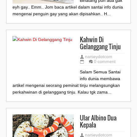
Binatang pun ada gak
eyh gay.. Emm.. Jom baca artikel dalam santai info dunia
mengenai penguin gay yang akan dipisahkan.. H...
Kahwin Di
Gelanggang Tinju
nanieydotcom
0 comment
Salam Semua Santai
info dunia membawa
artikel mengenai seorang peminat tinju melangsungkan
perkahwinan di gelanggang tinju. Kalau tgk zama...
Ular Albino Dua
Kepala
nanieydotcom