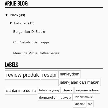
ARKIB BLOG
▼
2026
(38)
▼
Februari
(13)
Bergambar Di Studio
Cuti Sekolah Seminggu
Mencuba Mixue Coffee Series
LABELS
Cari Serbuk Koko Di Rakan Greenwood
review produk
resepi
nanieydom
Pengalaman Mengikuti Ujian VRA Test Aqeel
jalan-jalan cari makan
Sekejap Yang Bermakna Dapat Jumpa Mama
santai info dunia
Intan payung
fitness
segmen rohani
Dah Dapat Nasi Sup Kak La
dermaroller malaysia
review movie
khasiat
tips
Lepas Hajat Lempeng Dan Kari Ayam