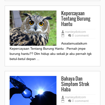
Kepercayaan
Tentang Burung
Hantu
nanieydotcom
8 comment
Assalamualaikum
Kepercayaan Tentang Burung Hantu : Pernah jmpe
burung hantu?? Dlm hidup aku sekali je aku pernah tgk
betul-betul depan ...
Bahaya Dan
Simptom Strok
Haba
nanieydotcom
0 comment