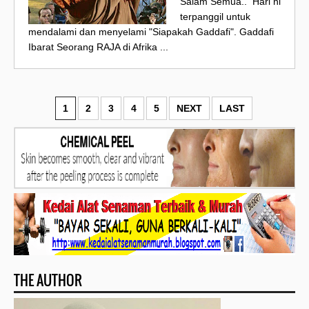
Salam Semua.. Hari ni
terpanggil untuk
mendalami dan menyelami "Siapakah Gaddafi". Gaddafi
Ibarat Seorang RAJA di Afrika ...
1
2
3
4
5
NEXT
LAST
THE AUTHOR