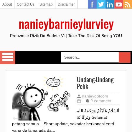
About
Contact Us
Sitemap
Disclaimer
nanieybarnieylurviey
Preuzmite Rizik Da Budete Vi | Take The Risk Of Being YOU
Undang-Undang
Pelik
nanieydotcom
9 comment
اَلسَّلَامُ عَلَيْكُمْ وَرَحْمَةُ اللهِ
وَبَرَكَا تُهُ Selamat
petang semua... Short update, sekadar berkongsi entri
yang da lama ada da...