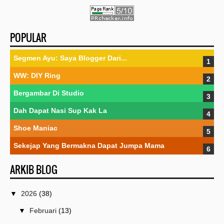
POPULAR
Segmen Ayu: Saya Blogger Dari...
WW: DIY Ring
Bergambar Di Studio
Dah Dapat Nasi Sup Kak La
Shoe Maniac
Sekejap Yang Bermakna Dapat Jumpa Mama
ARKIB BLOG
▼
2026
(38)
▼
Februari
(13)