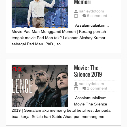
Memori
nanieydotcom
6 comment
Assalamualaikum..
Movie Pad Man Menggamit Memori | Korang pernah
tengok movie Pad Man tak? Lakonan Akshay Kumar
sebagai Pad Man. PAD , so ...
Movie : The
Silence 2019
nanieydotcom
2 comment
Assalamualaikum...
Movie The Silence
2019 | Semalam aku memang betul betul rest daripada
buat kerja. Selalu hari Sabtu Ahad pun memang me...