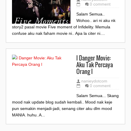
0 comment
Salam Semua..
Wohoo.. ari ni aku nk
story2 pasal movie Five moment of Infidelity. Memula
confuse aku nak faham movie ni.. Apa la citer ni....
l Danger Movie:
Aku Tak Percaya
Orang l
nanieydotcom
0 comment
Salam Semua... Skang
mood nak update blog sudah kembali.. Mood nak keje
pun semakin menjadi-jadi, senang citer aku dlm mood
MANIA. huhu..A...