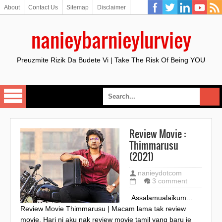
About
Contact Us
Sitemap
Disclaimer
nanieybarnieylurviey
Preuzmite Rizik Da Budete Vi | Take The Risk Of Being YOU
Review Movie :
Thimmarusu
(2021)
nanieydotcom
3 comment
Assalamualaikum...
Review Movie Thimmarusu | Macam lama tak review
movie. Hari ni aku nak review movie tamil yang baru je