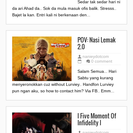
Sedar tak sedar hari ni
da ari Ahad da.. Sok da mula masuk ofis balik. Stresss..
Bajet la kan. Entri kali ni berkenaan den...
POV: Nasi Lemak
2.0
nanieydotcom
0 comment
Salam Semua... Hari
Sabtu yang kurang
menyeronokkan cuz without Lurviey.. Handfon Lurviey
pun ngan aku, so how to contact him? Via FB.. Emm...
l Five Moment Of
Infidelity l
nanieydotcom