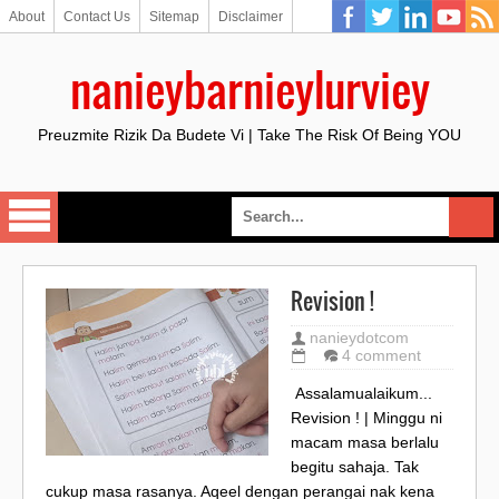
About
Contact Us
Sitemap
Disclaimer
nanieybarnieylurviey
Preuzmite Rizik Da Budete Vi | Take The Risk Of Being YOU
Revision !
nanieydotcom
4 comment
Assalamualaikum...
Revision ! | Minggu ni
macam masa berlalu
begitu sahaja. Tak
cukup masa rasanya. Aqeel dengan perangai nak kena