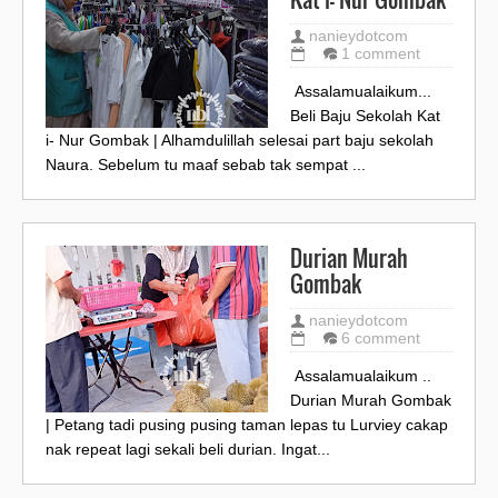
nanieydotcom
1 comment
Assalamualaikum...
Beli Baju Sekolah Kat
i- Nur Gombak | Alhamdulillah selesai part baju sekolah
Naura. Sebelum tu maaf sebab tak sempat ...
Durian Murah
Gombak
nanieydotcom
6 comment
Assalamualaikum ..
Durian Murah Gombak
| Petang tadi pusing pusing taman lepas tu Lurviey cakap
nak repeat lagi sekali beli durian. Ingat...