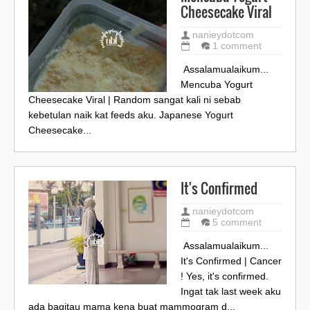
Cheesecake Viral
nanieydotcom
1 comment
Assalamualaikum...
Mencuba Yogurt
Cheesecake Viral | Random sangat kali ni sebab
kebetulan naik kat feeds aku. Japanese Yogurt
Cheesecake...
It's Confirmed
nanieydotcom
5 comment
Assalamualaikum...
It's Confirmed | Cancer
! Yes, it's confirmed.
Ingat tak last week aku
ada bagitau mama kena buat mammogram d...