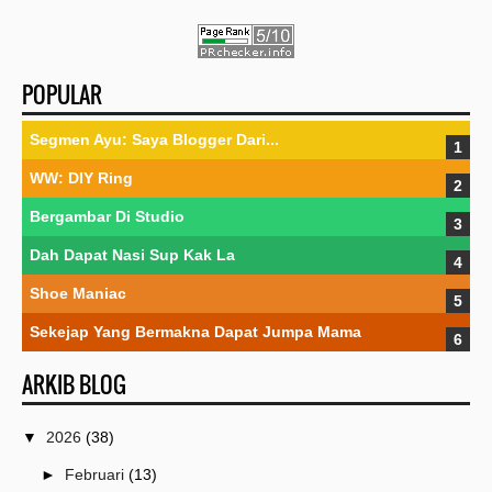
POPULAR
Segmen Ayu: Saya Blogger Dari...
WW: DIY Ring
Bergambar Di Studio
Dah Dapat Nasi Sup Kak La
Shoe Maniac
Sekejap Yang Bermakna Dapat Jumpa Mama
ARKIB BLOG
▼
2026
(38)
►
Februari
(13)