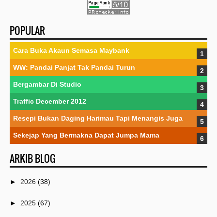
POPULAR
Cara Buka Akaun Semasa Maybank
WW: Pandai Panjat Tak Pandai Turun
Bergambar Di Studio
Traffic December 2012
Resepi Bukan Daging Harimau Tapi Menangis Juga
Sekejap Yang Bermakna Dapat Jumpa Mama
ARKIB BLOG
►
2026
(38)
►
2025
(67)