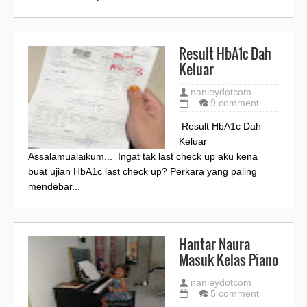
Result HbA1c Dah
Keluar
nanieydotcom
9 comment
Result HbA1c Dah
Keluar
Assalamualaikum... Ingat tak last check up aku kena
buat ujian HbA1c last check up? Perkara yang paling
mendebar...
Hantar Naura
Masuk Kelas Piano
nanieydotcom
5 comment