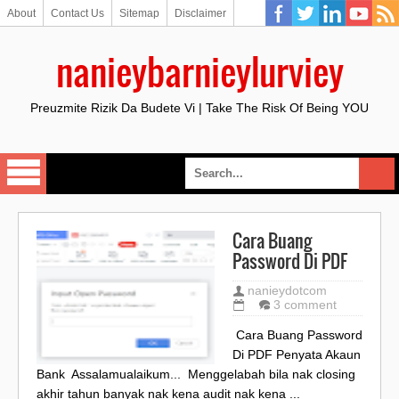
About
Contact Us
Sitemap
Disclaimer
nanieybarnieylurviey
Preuzmite Rizik Da Budete Vi | Take The Risk Of Being YOU
Cara Buang
Password Di PDF
nanieydotcom
3 comment
Cara Buang Password
Di PDF Penyata Akaun
Bank Assalamualaikum... Menggelabah bila nak closing
akhir tahun banyak nak kena audit nak kena ...