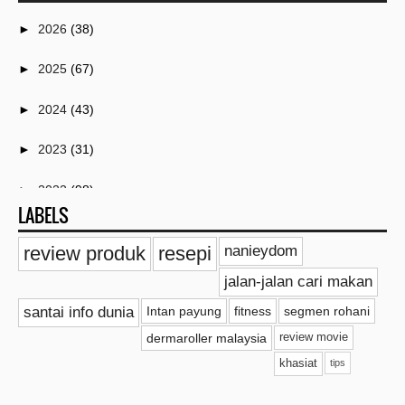
►
2026
(38)
►
2025
(67)
►
2024
(43)
►
2023
(31)
►
2022
(98)
LABELS
►
2021
(259)
review produk
resepi
nanieydom
►
2020
(18)
jalan-jalan cari makan
▼
2019
(20)
santai info dunia
Intan payung
fitness
segmen rohani
dermaroller malaysia
review movie
►
November
(2)
khasiat
tips
▼
Oktober
(1)