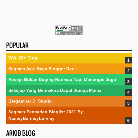
POPULAR
WW: DIY Ring
Segmen Ayu: Saya Blogger Dari...
Resepi Bukan Daging Harimau Tapi Menangis Juga
Sekejap Yang Bermakna Dapat Jumpa Mama
Bergambar Di Studio
Segmen Pencarian Bloglist 2021 By
NanieyBarnieyLurviey
ARKIB BLOG