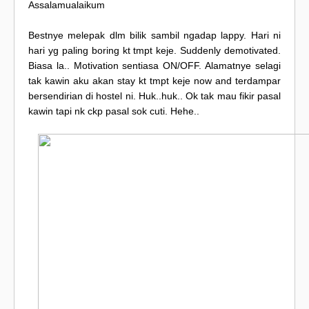
Assalamualaikum
Bestnye melepak dlm bilik sambil ngadap lappy. Hari ni
hari yg paling boring kt tmpt keje. Suddenly demotivated.
Biasa la.. Motivation sentiasa ON/OFF. Alamatnye selagi
tak kawin aku akan stay kt tmpt keje now and terdampar
bersendirian di hostel ni. Huk..huk.. Ok tak mau fikir pasal
kawin tapi nk ckp pasal sok cuti. Hehe..