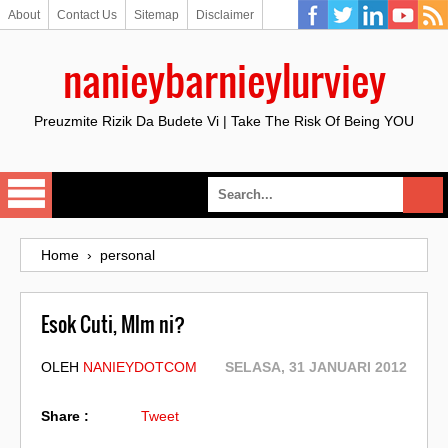
About
Contact Us
Sitemap
Disclaimer
nanieybarnieylurviey
Preuzmite Rizik Da Budete Vi | Take The Risk Of Being YOU
Home
›
personal
Esok Cuti, Mlm ni?
OLEH
NANIEYDOTCOM
SELASA, 31 JANUARI 2012
Share :
Tweet