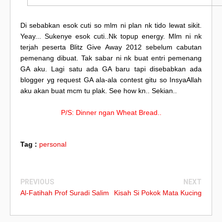
Di sebabkan esok cuti so mlm ni plan nk tido lewat sikit.
Yeay... Sukenye esok cuti..Nk topup energy. Mlm ni nk
terjah peserta Blitz Give Away 2012 sebelum cabutan
pemenang dibuat. Tak sabar ni nk buat entri pemenang
GA aku. Lagi satu ada GA baru tapi disebabkan ada
blogger yg request GA ala-ala contest gitu so InsyaAllah
aku akan buat mcm tu plak. See how kn.. Sekian..
P/S: Dinner ngan Wheat Bread..
Tag :
personal
PREVIOUS
NEXT
Al-Fatihah Prof Suradi Salim
Kisah Si Pokok Mata Kucing