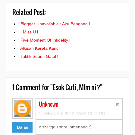
Related Post:
l Blogger Unavailable : Aku Bengang l
l I Miss U l
l Five Moment Of Infidelity l
l Alkisah Kereta Kancil l
l Taktik Suami Gatal l
1
Comment for "Esok Cuti, Mlm ni?"
Unknown
1 FEBRUARI 2012 PADA 10:27 PG
x sbr tggu snrai pmenang :)
Balas