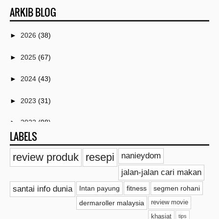
ARKIB BLOG
►
2026
(38)
►
2025
(67)
►
2024
(43)
►
2023
(31)
►
2022
(98)
LABELS
►
2021
(259)
review produk
resepi
nanieydom
►
2020
(18)
jalan-jalan cari makan
►
2019
(20)
santai info dunia
Intan payung
fitness
segmen rohani
dermaroller malaysia
review movie
►
2018
(11)
khasiat
tips