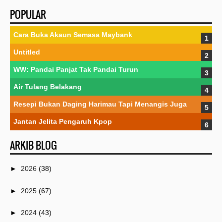
POPULAR
Cara Buka Akaun Semasa Maybank
Untitled
WW: Pandai Panjat Tak Pandai Turun
Air Tulang Belakang
Resepi Bukan Daging Harimau Tapi Menangis Juga
Jantan Jelita Pengaruh Kpop
ARKIB BLOG
►
2026
(38)
►
2025
(67)
►
2024
(43)