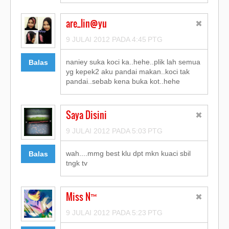
are_lin@yu
9 JULAI 2012 PADA 4:45 PTG
naniey suka koci ka..hehe..plik lah semua
Balas
yg kepek2 aku pandai makan..koci tak
pandai..sebab kena buka kot..hehe
Saya Disini
9 JULAI 2012 PADA 5:03 PTG
wah....mmg best klu dpt mkn kuaci sbil
Balas
tngk tv
Miss N™
9 JULAI 2012 PADA 5:23 PTG