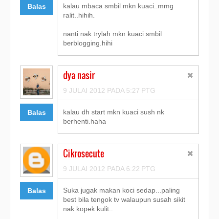
kalau mbaca smbil mkn kuaci..mmg
Balas
ralit..hihih.
nanti nak trylah mkn kuaci smbil
berblogging.hihi
dya nasir
9 JULAI 2012 PADA 5:27 PTG
kalau dh start mkn kuaci sush nk
Balas
berhenti.haha
Cikrosecute
9 JULAI 2012 PADA 6:22 PTG
Suka jugak makan koci sedap...paling
Balas
best bila tengok tv walaupun susah sikit
nak kopek kulit..