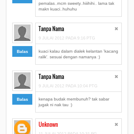
pemalas..mcm sweety..hiiihihi.. lama tak
makn kuaci..huhuhu
Tanpa Nama
9 JULAI 2012 PADA 9:16 PTG
kuaci kalau dalam dialek kelantan 'kacang
Balas
ralik'. sesuai dengan namanya :)
Tanpa Nama
9 JULAI 2012 PADA 10:04 PTG
kenapa budak membunuh? tak sabar
Balas
jugak ni nak tau :)
Unknown
11 JULAI 2012 PADA 10:31 PG