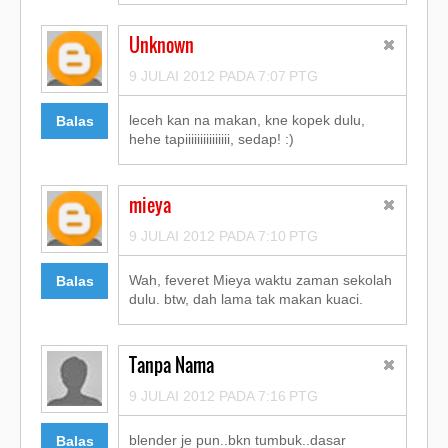
Unknown
9 JULAI 2012 PADA 7:07 PTG
leceh kan na makan, kne kopek dulu,
Balas
hehe tapiiiiiiiiiiiiiii, sedap! :)
mieya
9 JULAI 2012 PADA 7:10 PTG
Wah, feveret Mieya waktu zaman sekolah
Balas
dulu. btw, dah lama tak makan kuaci.
Tanpa Nama
9 JULAI 2012 PADA 7:16 PTG
blender je pun..bkn tumbuk..dasar
Balas