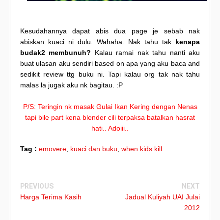
Kesudahannya dapat abis dua page je sebab nak
abiskan kuaci ni dulu. Wahaha. Nak tahu tak
kenapa
budak2 membunuh?
Kalau ramai nak tahu nanti aku
buat ulasan aku sendiri based on apa yang aku baca and
sedikit review ttg buku ni. Tapi kalau org tak nak tahu
malas la jugak aku nk bagitau. :P
P/S: Teringin nk masak Gulai Ikan Kering dengan Nenas
tapi bile part kena blender cili terpaksa batalkan hasrat
hati.. Adoiii..
Tag :
emovere
,
kuaci dan buku
,
when kids kill
PREVIOUS
NEXT
Harga Terima Kasih
Jadual Kuliyah UAI Julai
2012