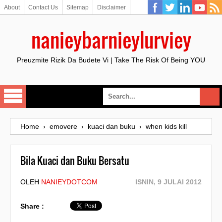
About
Contact Us
Sitemap
Disclaimer
nanieybarnieylurviey
Preuzmite Rizik Da Budete Vi | Take The Risk Of Being YOU
Home
›
emovere
›
kuaci dan buku
›
when kids kill
Bila Kuaci dan Buku Bersatu
OLEH
NANIEYDOTCOM
ISNIN, 9 JULAI 2012
Share :