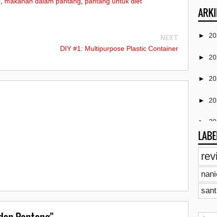
e
,
makanan dalam pantang
,
pantang untuk diet
ARKI
►
2
NEXT
DIY #1: Multipurpose Plastic Container
►
2
►
2
►
2
►
2
LABE
►
2
rev
►
2
nan
►
2
sant
►
2
dan Pantang"