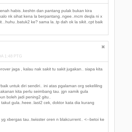
n penah habis..keshtn dan pantang pulak bukan kira
alo nk sihat kena la berpantang..ngee..mcm deqla ni x
t...huhu..batuk2 ke? sama la..tp dah ok la sikit..cpt baik
A 1:48 PTG
erover jaga , kalau nak sakit tu sakit jugakan.. siapa kita
baik untuk diri sendiri.. ini atas pgalaman org sekeliling
akanan kita perlu seimbang tau. jgn xamik gula
un boleh jadi pening2 gitu..
takut gula..heee..last2 cek, doktor kata dia kurang
 yg xbergas tau..twisster oren n blakcurrent.. <--betoi ke