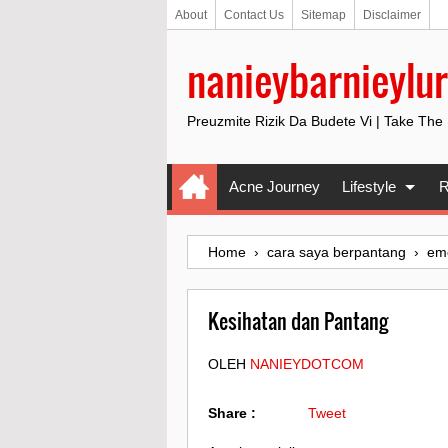
About
Contact Us
Sitemap
Disclaimer
nanieybarnieylur
Preuzmite Rizik Da Budete Vi | Take The
Acne Journey
Lifestyle
R
Home
›
cara saya berpantang
›
em
Kesihatan dan Pantang
OLEH
NANIEYDOTCOM
Share :
Tweet