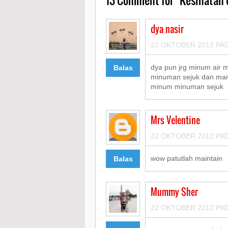
dya nasir
22 OKTOBER 2012 PAD
dya pun jrg minum air m
Balas
minuman sejuk dan man
minum minuman sejuk
Mrs Velentine
22 OKTOBER 2012 PAD
wow patutlah maintain
Balas
Mummy Sher
22 OKTOBER 2012 PAD