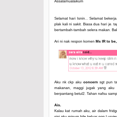
Assalamualaikum
Selamat hari Isnin... Selamat bekerj
plak kali ni sakit. Biasa dua hari je. t
bertambah-tambah selera makan. Bak 
Ari ni nak respon komen
Ms IR to be
Aku nk ckp aku
concern
sgt pun t
makanan, maggi jugak yang aku 
berpantang betul2. Tahan nafsu sampa
Ais.
Kalau kat rumah aku, air dalam frid
sini aku minum bile keluar ngn Lurviey