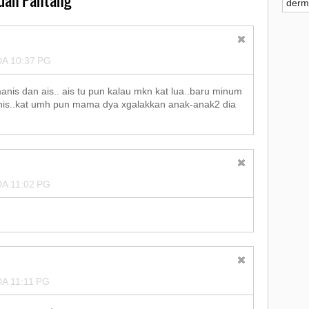
derm
►
2
►
2
A 10:37 PG
►
2
anis dan ais.. ais tu pun kalau mkn kat lua..baru minum
is..kat umh pun mama dya xgalakkan anak-anak2 dia
►
2
►
2
▼
2
A 11:02 PG
►
►
▼
A 11:11 PG