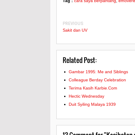
Tag :
cara saya berpantang
,
emover
PREVIOUS
Sakit dan UV
Related Post:
Gambar 1995: Me and Siblings
Colleague Berday Celebration
Terima Kasih Karbie.Com
Hectic Wednesday
Duit Syiling Malaya 1939
13
Comment for "Kesihatan 