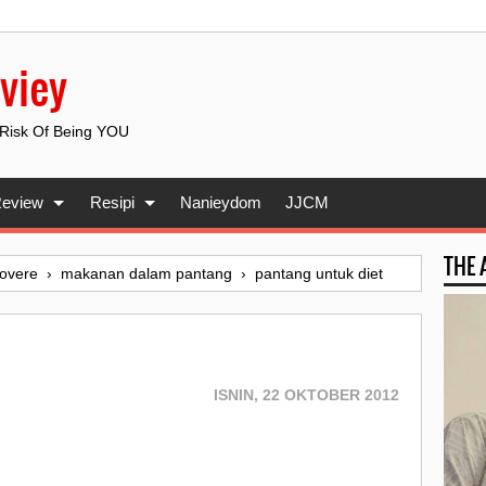
viey
 Risk Of Being YOU
eview
Resipi
Nanieydom
JJCM
THE
overe
›
makanan dalam pantang
›
pantang untuk diet
ISNIN, 22 OKTOBER 2012