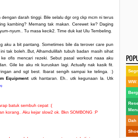
n dengan darah tinggi. Bile selalu dgr org ckp mcm ni terus
ging kambing? Memang tak makan. Cerewet ke? Daging
Nyum-nyum.. Tu masa kecik2. Time duk kat Ulu Tembeling.
ng aku a bit pantang. Sometimes bile da terover care pun
ini tak boleh..But, Alhamdulillah tubuh badan masih sihat
POP
 ke ofis mencari rezeki. Sebut pasal workout naaa aku
. Gile ke aku nk kuruskan lagi. Actually nak kasik fit.
Segm
ingan and sgt best. Ibarat sengih sampai ke telinga. :)
m Equipment
utk hantaran. Eh.. utk kegunaan la. Utk
WW: 
ng
Berg
Rese
arap batuk sembuh cepat :(
Men
gan korang.. Aku kejar slow2 ok. Bkn SOMBONG :P
Dah 
Shoe