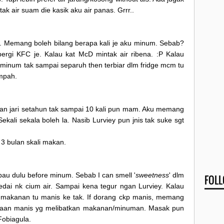
ak air suam die kasik aku air panas. Grrr..
 Memang boleh bilang berapa kali je aku minum. Sebab?
rgi KFC je. Kalau kat McD mintak air ribena. :P Kalau
i minum tak sampai separuh then terbiar dlm fridge mcm tu
ampah.
an jari setahun tak sampai 10 kali pun mam. Aku memang
kali sekala boleh la. Nasib Lurviey pun jnis tak suke sgt
2 3 bulan skali makan.
 bau dulu before minum. Sebab I can smell '
sweetness
' dlm
FOL
kedai nk cium air. Sampai kena tegur ngan Lurviey. Kalau
 makanan tu manis ke tak. If dorang ckp manis, memang
kataan manis yg melibatkan makanan/minuman. Masak pun
#Fobiagula.