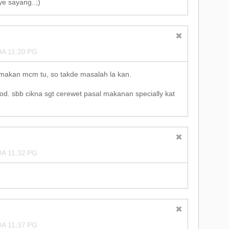
e sayang..;)
A 11:20 PG
 makan mcm tu, so takde masalah la kan.
ood. sbb cikna sgt cerewet pasal makanan specially kat
A 11:32 PG
A 11:37 PG