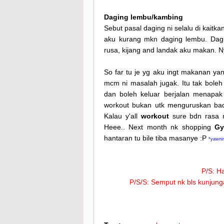
Daging lembu/kambing
Sebut pasal daging ni selalu di kaitka
aku kurang mkn daging lembu. Da
rusa, kijang and landak aku makan. 
So far tu je yg aku ingt makanan ya
mcm ni masalah jugak. Itu tak boleh 
dan boleh keluar berjalan menapak
workout bukan utk menguruskan badan
Kalau y'all
workout
sure bdn rasa r
Heee.. Next month nk shopping
Gy
hantaran tu bile tiba masanye :P
*yawni
P/S: H
P/S/S: Semput nk bls kunjun