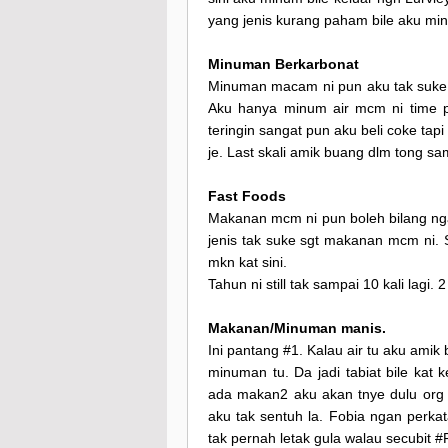
yang jenis kurang paham bile aku mint
Minuman Berkarbonat
Minuman macam ni pun aku tak suke.
Aku hanya minum air mcm ni time pe
teringin sangat pun aku beli coke tap
je. Last skali amik buang dlm tong s
Fast Foods
Makanan mcm ni pun boleh bilang ng
jenis tak suke sgt makanan mcm ni. Se
mkn kat sini.
Tahun ni still tak sampai 10 kali lagi. 
Makanan/Minuman manis.
Ini pantang #1. Kalau air tu aku amik
minuman tu. Da jadi tabiat bile kat 
ada makan2 aku akan tnye dulu org
aku tak sentuh la. Fobia ngan per
tak pernah letak gula walau secubit 