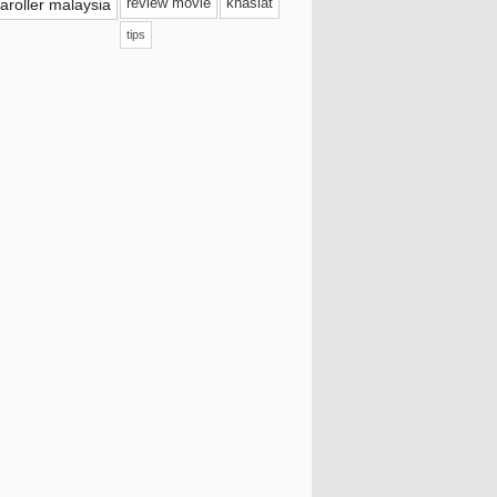
aroller malaysia
review movie
khasiat
017
(41)
tips
016
(114)
015
(109)
014
(81)
013
(165)
012
(495)
Disember
(39)
November
(42)
Oktober
(32)
Inai Tunang Kahwin