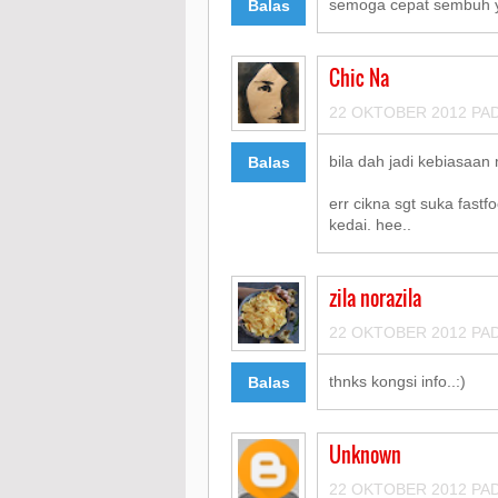
semoga cepat sembuh y
Balas
Chic Na
22 OKTOBER 2012 PAD
bila dah jadi kebiasaan
Balas
err cikna sgt suka fastf
kedai. hee..
zila norazila
22 OKTOBER 2012 PAD
thnks kongsi info..:)
Balas
Unknown
22 OKTOBER 2012 PAD