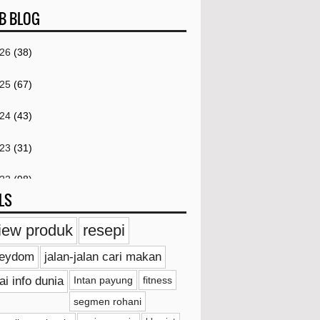
B BLOG
026
(38)
025
(67)
024
(43)
023
(31)
022
(98)
LS
021
(259)
iew produk
resepi
020
(18)
ieydom
jalan-jalan cari makan
019
(20)
ai info dunia
Intan payung
fitness
segmen rohani
018
(11)