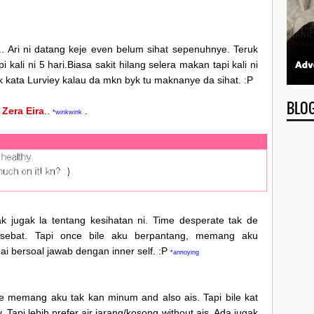
a.. Ari ni datang keje even belum sihat sepenuhnye. Teruk
api kali ni 5 hari.Biasa sakit hilang selera makan tapi kali ni
kata Lurviey kalau da mkn byk tu maknanye da sihat. :P
BLO
,
Zera Eira
..
.
*winkwink
ak jugak la tentang kesihatan ni. Time desperate tak de
sebat. Tapi once bile aku berpantang, memang aku
i bersoal jawab dengan inner self. :P
*annoying
ge memang aku tak kan minum and also ais. Tapi bile kat
. Tapi lebih prefer air jarang/kosong without ais. Ada jugak