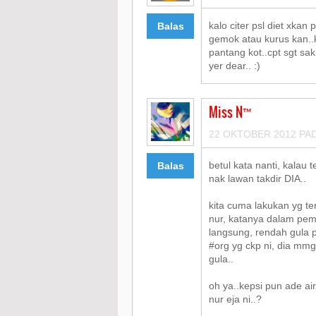
kalo citer psl diet xka
Balas
gemok atau kurus kan..k
pantang kot..cpt sgt saki
yer dear.. :)
Miss N™
22 OKTOBER 2012 PAD
betul kata nanti, kalau t
Balas
nak lawan takdir DIA..
kita cuma lakukan yg ter
nur, katanya dalam pem
langsung, rendah gula p
#org yg ckp ni, dia mmg 
gula..
oh ya..kepsi pun ade air
nur eja ni..?