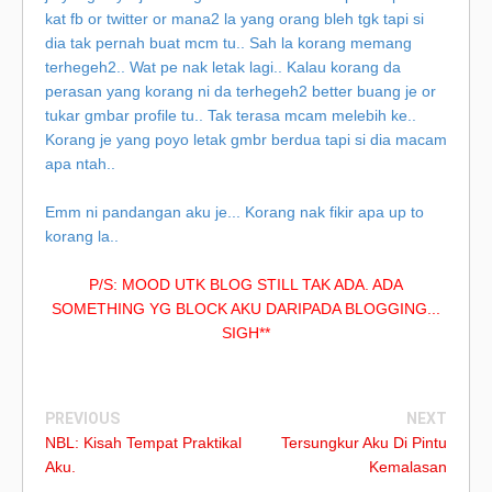
kat fb or twitter or mana2 la yang orang bleh tgk tapi si
dia tak pernah buat mcm tu.. Sah la korang memang
terhegeh2.. Wat pe nak letak lagi.. Kalau korang da
perasan yang korang ni da terhegeh2 better buang je or
tukar gmbar profile tu.. Tak terasa mcam melebih ke..
Korang je yang poyo letak gmbr berdua tapi si dia macam
apa ntah..
Emm ni pandangan aku je... Korang nak fikir apa up to
korang la..
P/S: MOOD UTK BLOG STILL TAK ADA. ADA
SOMETHING YG BLOCK AKU DARIPADA BLOGGING...
SIGH**
PREVIOUS
NEXT
NBL: Kisah Tempat Praktikal
Tersungkur Aku Di Pintu
Aku.
Kemalasan