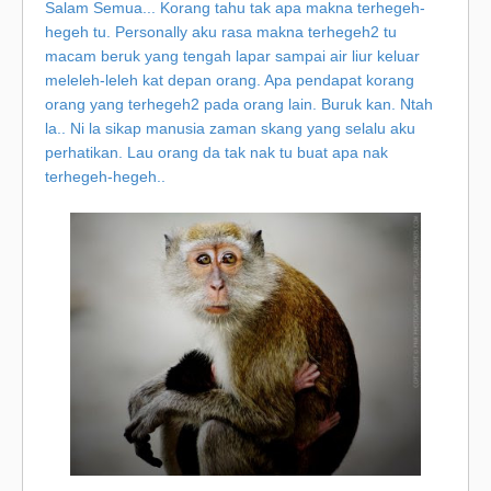
Salam Semua... Korang tahu tak apa makna terhegeh-
hegeh tu. Personally aku rasa makna terhegeh2 tu
macam beruk yang tengah lapar sampai air liur keluar
meleleh-leleh kat depan orang. Apa pendapat korang
orang yang terhegeh2 pada orang lain. Buruk kan. Ntah
la.. Ni la sikap manusia zaman skang yang selalu aku
perhatikan. Lau orang da tak nak tu buat apa nak
terhegeh-hegeh..