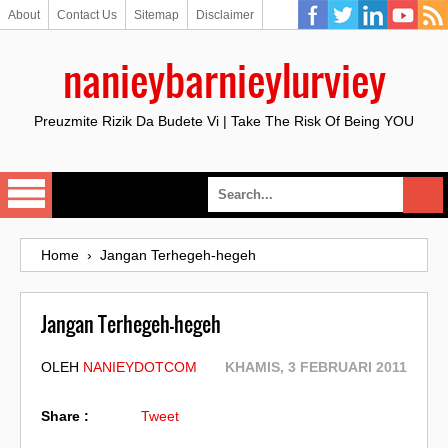
About
Contact Us
Sitemap
Disclaimer
nanieybarnieylurviey
Preuzmite Rizik Da Budete Vi | Take The Risk Of Being YOU
Home
›
Jangan Terhegeh-hegeh
Jangan Terhegeh-hegeh
OLEH
NANIEYDOTCOM
KHAMIS, 3 FEBRUARI 2011
Share :
Tweet