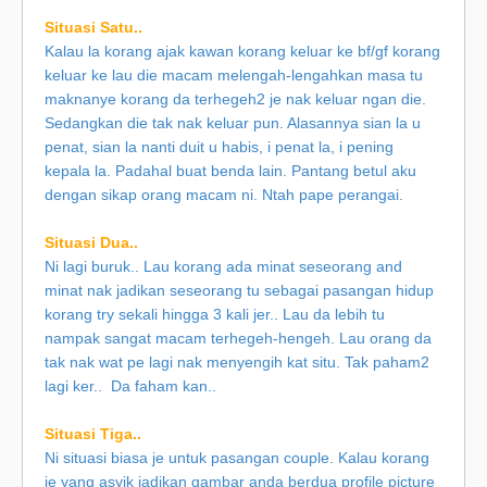
Situasi Satu..
Kalau la korang ajak kawan korang keluar ke bf/gf korang
keluar ke lau die macam melengah-lengahkan masa tu
maknanye korang da terhegeh2 je nak keluar ngan die.
Sedangkan die tak nak keluar pun. Alasannya sian la u
penat, sian la nanti duit u habis, i penat la, i pening
kepala la. Padahal buat benda lain. Pantang betul aku
dengan sikap orang macam ni. Ntah pape perangai.
Situasi Dua..
Ni lagi buruk.. Lau korang ada minat seseorang and
minat nak jadikan seseorang tu sebagai pasangan hidup
korang try sekali hingga 3 kali jer.. Lau da lebih tu
nampak sangat macam terhegeh-hengeh. Lau orang da
tak nak wat pe lagi nak menyengih kat situ. Tak paham2
lagi ker.. Da faham kan..
Situasi Tiga..
Ni situasi biasa je untuk pasangan couple. Kalau korang
je yang asyik jadikan gambar anda berdua profile picture