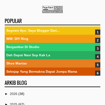
POPULAR
Segmen Ayu: Saya Blogger Dari...
WW: DIY Ring
Bergambar Di Studio
Dah Dapat Nasi Sup Kak La
Shoe Maniac
Sekejap Yang Bermakna Dapat Jumpa Mama
ARKIB BLOG
►
2026
(38)
►
2025
(67)