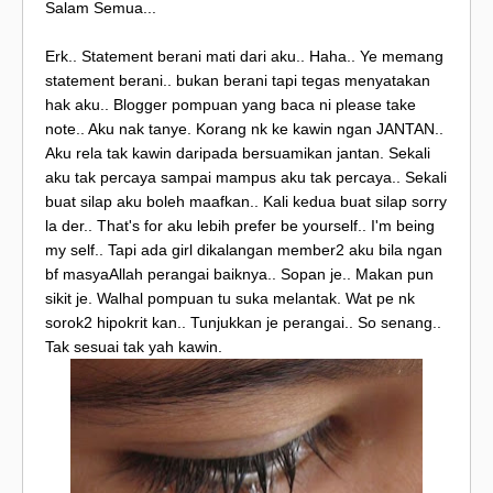
Salam Semua...
Erk.. Statement berani mati dari aku.. Haha.. Ye memang
statement berani.. bukan berani tapi tegas menyatakan
hak aku.. Blogger pompuan yang baca ni please take
note.. Aku nak tanye. Korang nk ke kawin ngan JANTAN..
Aku rela tak kawin daripada bersuamikan jantan. Sekali
aku tak percaya sampai mampus aku tak percaya.. Sekali
buat silap aku boleh maafkan.. Kali kedua buat silap sorry
la der.. That's for aku lebih prefer be yourself.. I'm being
my self.. Tapi ada girl dikalangan member2 aku bila ngan
bf masyaAllah perangai baiknya.. Sopan je.. Makan pun
sikit je. Walhal pompuan tu suka melantak. Wat pe nk
sorok2 hipokrit kan.. Tunjukkan je perangai.. So senang..
Tak sesuai tak yah kawin.