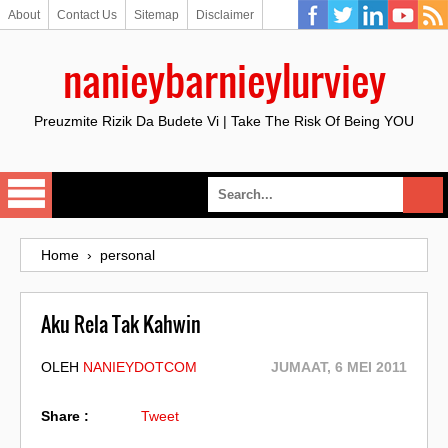
About
Contact Us
Sitemap
Disclaimer
nanieybarnieylurviey
Preuzmite Rizik Da Budete Vi | Take The Risk Of Being YOU
Home
›
personal
Aku Rela Tak Kahwin
OLEH
NANIEYDOTCOM
JUMAAT, 6 MEI 2011
Share :
Tweet