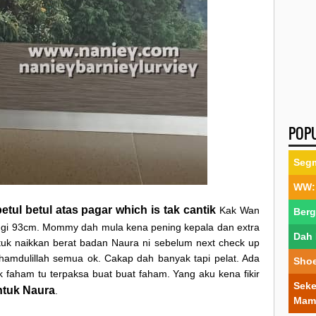
POP
Segm
WW: 
tul betul atas pagar which is tak cantik
Kak Wan
Berg
inggi 93cm. Mommy dah mula kena pening kepala dan extra
Dah 
tuk naikkan berat badan Naura ni sebelum next check up
hamdulillah semua ok. Cakap dah banyak tapi pelat. Ada
Shoe
faham tu terpaksa buat buat faham. Yang aku kena fikir
Seke
tuk Naura
.
Mam