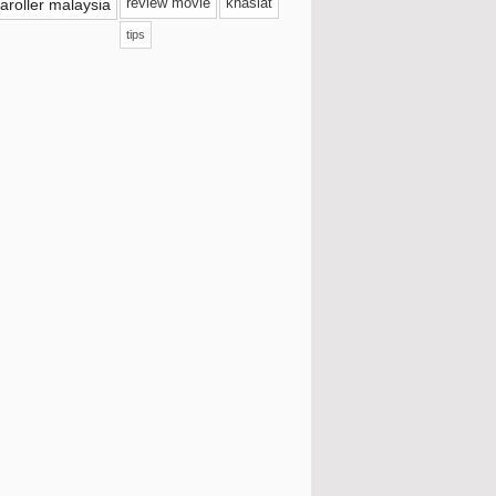
aroller malaysia
review movie
khasiat
September
(38)
tips
Ogos
(53)
Julai
(31)
Jun
(17)
Mei
(16)
Cara Mudah Tingkatkan Metabolisme
Badan
Khairin Thai Food Aroi Celup Celup
Sedap
Kek Lapis Sarawak Premium By Manis
Sempurna
Dim Sum Eco Shop Sedap Ke?