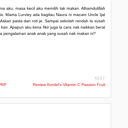
a aku, masa kecil aku memilih tak makan. Alhamdulillah
ada. Mama Lurviey ada bagitau Naura ni macam Uncle Ijat
 Makan pasta dan roti je. Sampai sekolah rendah la susah
kan. Apapun aku kena fikir juga la cara nak naikkan berat
ada pengalaman anak anak yang susah nak makan ni?
►
NEXT
 PKP
Review Kordel's Vitamin C Passion Fruit
►
►
►