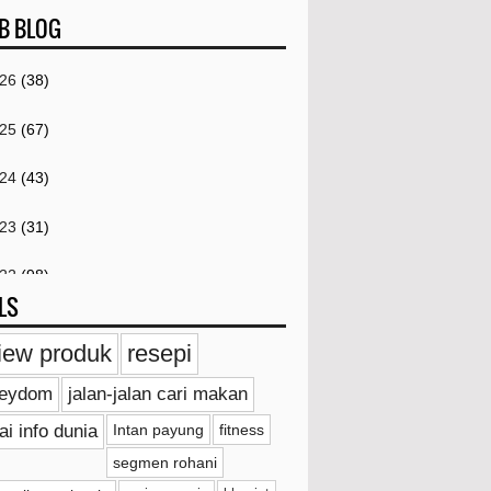
B BLOG
026
(38)
025
(67)
024
(43)
023
(31)
022
(98)
LS
021
(259)
iew produk
resepi
Disember
(4)
ieydom
jalan-jalan cari makan
November
(4)
ai info dunia
Intan payung
fitness
Oktober
(2)
segmen rohani