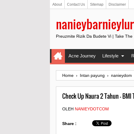
About
Contact Us
Sitemap
Disclaimer
nanieybarnieylur
Preuzmite Rizik Da Budete Vi | Take The
Acne Journey
Lifestyle
R
Home
›
Intan payung
›
nanieydom
Check Up Naura 2 Tahun - BMI 
OLEH
NANIEYDOTCOM
Share :