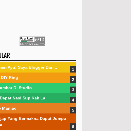
ULAR
en Ayu: Saya Blogger Dari...
DIY Ring
ambar Di Studio
Dapat Nasi Sup Kak La
 Maniac
jap Yang Bermakna Dapat Jumpa
a