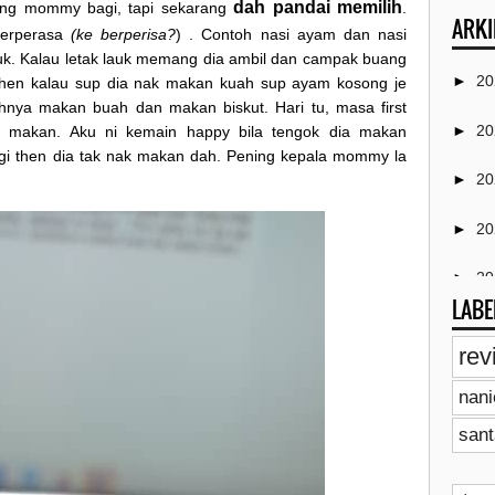
dah pandai memilih
ang mommy bagi, tapi sekarang
.
ARKI
berperasa
(ke berperisa?
) . Contoh nasi ayam dan nasi
uk. Kalau letak lauk memang dia ambil dan campak buang
►
2
 ! Then kalau sup dia nak makan kuah sup ayam kosong je
ihnya makan buah dan makan biskut. Hari tu, masa first
►
2
ra makan. Aku ni kemain happy bila tengok dia makan
agi then dia tak nak makan dah. Pening kepala mommy la
►
2
►
2
►
2
LABE
▼
2
rev
►
nan
►
sant
►