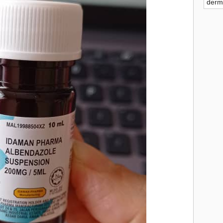
derm
►
►
►
►
▼