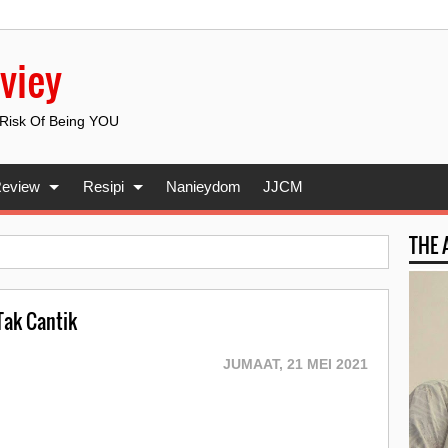
viey
 Risk Of Being YOU
eview
Resipi
Nanieydom
JJCM
THE
Tak Cantik
JUMAAT, 21 MEI 2021