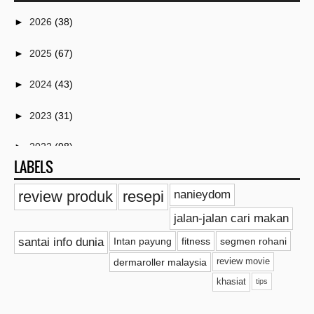
►
2026
(38)
►
2025
(67)
►
2024
(43)
►
2023
(31)
►
2022
(98)
LABELS
▼
2021
(259)
review produk
resepi
nanieydom
►
Disember
(4)
jalan-jalan cari makan
►
November
(4)
santai info dunia
Intan payung
fitness
segmen rohani
dermaroller malaysia
review movie
►
Oktober
(2)
khasiat
tips
►
September
(38)