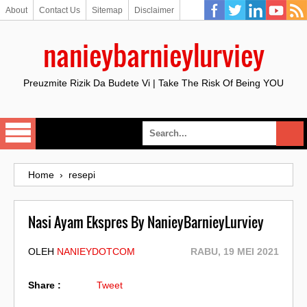
About
Contact Us
Sitemap
Disclaimer
nanieybarnieylurviey
Preuzmite Rizik Da Budete Vi | Take The Risk Of Being YOU
Home
›
resepi
Nasi Ayam Ekspres By NanieyBarnieyLurviey
OLEH
NANIEYDOTCOM
RABU, 19 MEI 2021
Share :
Tweet