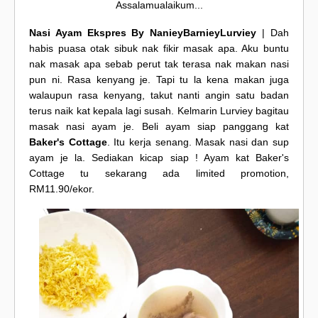
Assalamualaikum...
Nasi Ayam Ekspres By NanieyBarnieyLurviey
| Dah
habis puasa otak sibuk nak fikir masak apa. Aku buntu
nak masak apa sebab perut tak terasa nak makan nasi
pun ni. Rasa kenyang je. Tapi tu la kena makan juga
walaupun rasa kenyang, takut nanti angin satu badan
terus naik kat kepala lagi susah. Kelmarin Lurviey bagitau
masak nasi ayam je. Beli ayam siap panggang kat
Baker's Cottage
. Itu kerja senang. Masak nasi dan sup
ayam je la. Sediakan kicap siap ! Ayam kat Baker's
Cottage tu sekarang ada limited promotion,
RM11.90/ekor.