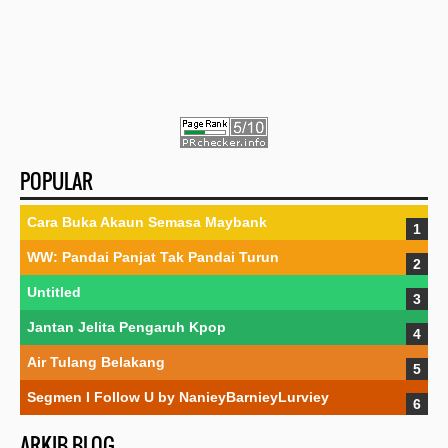
POPULAR
Cara Buka Akaun Semasa Maybank
WW: Pandai Panjat Tak Pandai Turun
Untitled
Jantan Jelita Pengaruh Kpop
Air Tulang Belakang
Segmen I Follow U by NanieyBarnieyLurviey
ARKIB BLOG