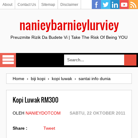
About
Contact Us
Sitemap
Disclaimer
nanieybarnieylurviey
Preuzmite Rizik Da Budete Vi | Take The Risk Of Being YOU
Home
›
biji kopi
›
kopi luwak
›
santai info dunia
Kopi Luwak RM300
OLEH
NANIEYDOTCOM
SABTU, 22 OKTOBER 2011
Share :
Tweet