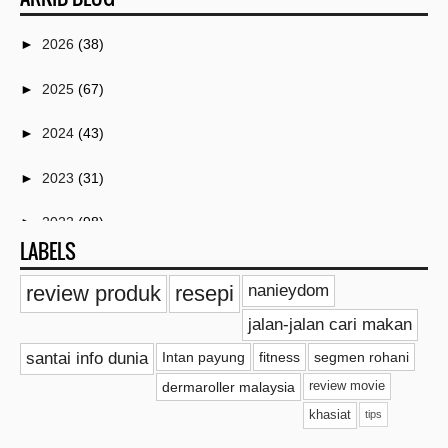
►
2026
(38)
►
2025
(67)
►
2024
(43)
►
2023
(31)
►
2022
(98)
LABELS
►
2021
(259)
review produk
resepi
nanieydom
►
2020
(18)
jalan-jalan cari makan
►
2019
(20)
santai info dunia
Intan payung
fitness
segmen rohani
dermaroller malaysia
review movie
►
2018
(11)
khasiat
tips
►
2017
(41)