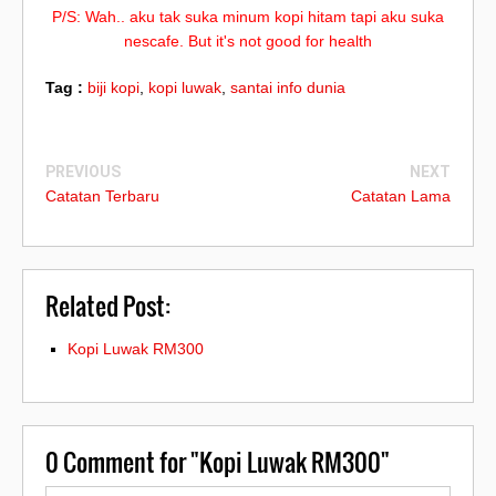
P/S: Wah.. aku tak suka minum kopi hitam tapi aku suka
nescafe. But it's not good for health
Tag :
biji kopi
,
kopi luwak
,
santai info dunia
PREVIOUS
NEXT
Catatan Terbaru
Catatan Lama
Related Post:
Kopi Luwak RM300
0
Comment for "Kopi Luwak RM300"