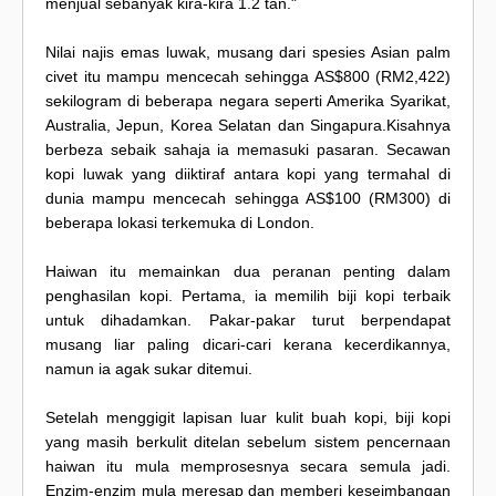
menjual sebanyak kira-kira 1.2 tan."
Nilai najis emas luwak, musang dari spesies Asian palm
civet itu mampu mencecah sehingga AS$800 (RM2,422)
sekilogram di beberapa negara seperti Amerika Syarikat,
Australia, Jepun, Korea Selatan dan Singapura.Kisahnya
berbeza sebaik sahaja ia memasuki pasaran. Secawan
kopi luwak yang diiktiraf antara kopi yang termahal di
dunia mampu mencecah sehingga AS$100 (RM300) di
beberapa lokasi terkemuka di London.
Haiwan itu memainkan dua peranan penting dalam
penghasilan kopi. Pertama, ia memilih biji kopi terbaik
untuk dihadamkan. Pakar-pakar turut berpendapat
musang liar paling dicari-cari kerana kecerdikannya,
namun ia agak sukar ditemui.
Setelah menggigit lapisan luar kulit buah kopi, biji kopi
yang masih berkulit ditelan sebelum sistem pencernaan
haiwan itu mula memprosesnya secara semula jadi.
Enzim-enzim mula meresap dan memberi keseimbangan