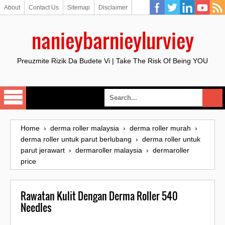
About
Contact Us
Sitemap
Disclaimer
nanieybarnieylurviey
Preuzmite Rizik Da Budete Vi | Take The Risk Of Being YOU
Home
›
derma roller malaysia
›
derma roller murah
›
derma roller untuk parut berlubang
›
derma roller untuk
parut jerawart
›
dermaroller malaysia
›
dermaroller
price
Rawatan Kulit Dengan Derma Roller 540
Needles