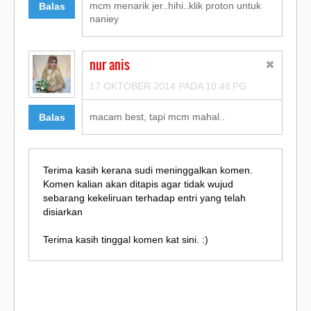
mcm menarik jer..hihi..klik proton untuk
Balas
naniey
nur anis
17 OKTOBER 2014 PADA 10:48 PG
macam best, tapi mcm mahal..
Balas
Terima kasih kerana sudi meninggalkan komen.
Komen kalian akan ditapis agar tidak wujud
sebarang kekeliruan terhadap entri yang telah
disiarkan
Terima kasih tinggal komen kat sini. :)