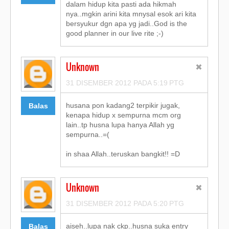
dalam hidup kita pasti ada hikmah
nya..mgkin arini kita mnysal esok ari kita
bersyukur dgn apa yg jadi..God is the
good planner in our live rite ;-)
Unknown
31 DISEMBER 2012 PADA 5:19 PTG
husana pon kadang2 terpikir jugak,
Balas
kenapa hidup x sempurna mcm org
lain..tp husna lupa hanya Allah yg
sempurna..=(
in shaa Allah..teruskan bangkit!! =D
Unknown
31 DISEMBER 2012 PADA 5:20 PTG
aiseh..lupa nak ckp..husna suka entry
Balas