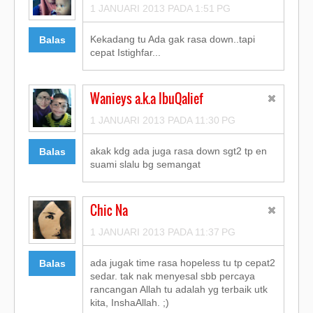
1 JANUARI 2013 PADA 1:51 PG
Kekadang tu Ada gak rasa down..tapi
Balas
cepat Istighfar...
Wanieys a.k.a IbuQalief
1 JANUARI 2013 PADA 11:30 PG
akak kdg ada juga rasa down sgt2 tp en
Balas
suami slalu bg semangat
Chic Na
1 JANUARI 2013 PADA 11:37 PG
ada jugak time rasa hopeless tu tp cepat2
Balas
sedar. tak nak menyesal sbb percaya
rancangan Allah tu adalah yg terbaik utk
kita, InshaAllah. ;)