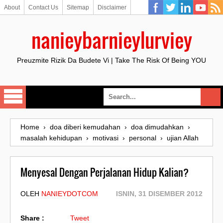
About
Contact Us
Sitemap
Disclaimer
nanieybarnieylurviey
Preuzmite Rizik Da Budete Vi | Take The Risk Of Being YOU
Home
›
doa diberi kemudahan
›
doa dimudahkan
›
masalah kehidupan
›
motivasi
›
personal
›
ujian Allah
Menyesal Dengan Perjalanan Hidup Kalian?
OLEH
NANIEYDOTCOM
ISNIN, 31 DISEMBER 2012
Share :
Tweet