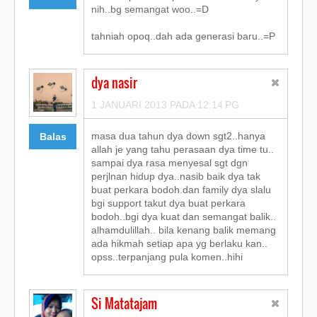
nih..bg semangat woo..=D
tahniah opoq..dah ada generasi baru..=P
dya nasir
1 JANUARI 2013 PADA 12:14 PG
masa dua tahun dya down sgt2..hanya
Balas
allah je yang tahu perasaan dya time tu..
sampai dya rasa menyesal sgt dgn
perjlnan hidup dya..nasib baik dya tak
buat perkara bodoh.dan family dya slalu
bgi support takut dya buat perkara
bodoh..bgi dya kuat dan semangat balik..
alhamdulillah.. bila kenang balik memang
ada hikmah setiap apa yg berlaku kan..
opss..terpanjang pula komen..hihi
Si Matatajam