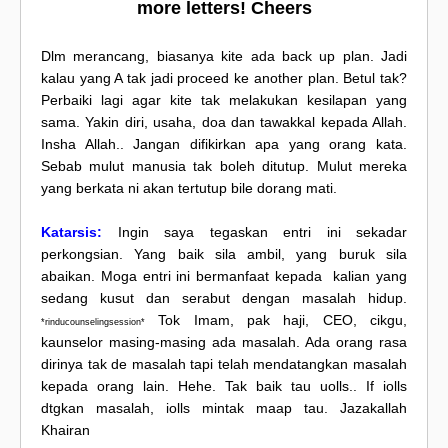
more letters! Cheers
Dlm merancang, biasanya kite ada back up plan. Jadi
kalau yang A tak jadi proceed ke another plan. Betul tak?
Perbaiki lagi agar kite tak melakukan kesilapan yang
sama. Yakin diri, usaha, doa dan tawakkal kepada Allah.
Insha Allah.. Jangan difikirkan apa yang orang kata.
Sebab mulut manusia tak boleh ditutup. Mulut mereka
yang berkata ni akan tertutup bile dorang mati.
Katarsis:
Ingin saya tegaskan entri ini sekadar
perkongsian. Yang baik sila ambil, yang buruk sila
abaikan. Moga entri ini bermanfaat kepada kalian yang
sedang kusut dan serabut dengan masalah hidup.
Tok Imam, pak haji, CEO, cikgu,
*rinducounselingsession*
kaunselor masing-masing ada masalah. Ada orang rasa
dirinya tak de masalah tapi telah mendatangkan masalah
kepada orang lain. Hehe. Tak baik tau uolls.. If iolls
dtgkan masalah, iolls mintak maap tau. Jazakallah
Khairan