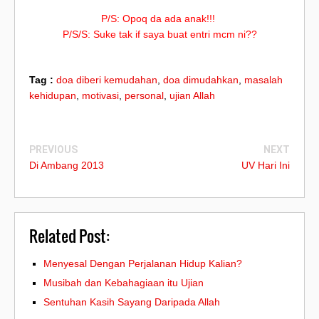
P/S: Opoq da ada anak!!!
P/S/S: Suke tak if saya buat entri mcm ni??
Tag :
doa diberi kemudahan
,
doa dimudahkan
,
masalah
kehidupan
,
motivasi
,
personal
,
ujian Allah
PREVIOUS
NEXT
Di Ambang 2013
UV Hari Ini
Related Post:
Menyesal Dengan Perjalanan Hidup Kalian?
Musibah dan Kebahagiaan itu Ujian
Sentuhan Kasih Sayang Daripada Allah