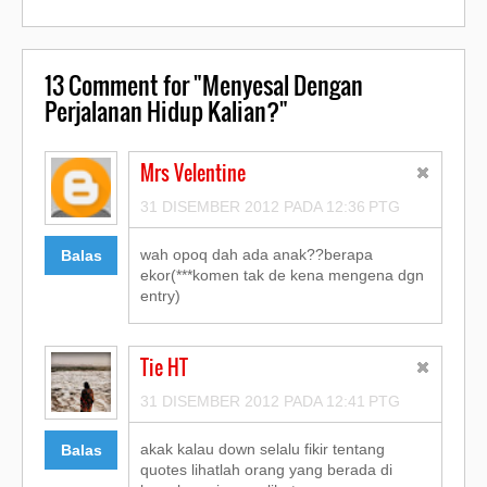
13
Comment for "Menyesal Dengan
Perjalanan Hidup Kalian?"
Mrs Velentine
31 DISEMBER 2012 PADA 12:36 PTG
wah opoq dah ada anak??berapa
Balas
ekor(***komen tak de kena mengena dgn
entry)
Tie HT
31 DISEMBER 2012 PADA 12:41 PTG
akak kalau down selalu fikir tentang
Balas
quotes lihatlah orang yang berada di