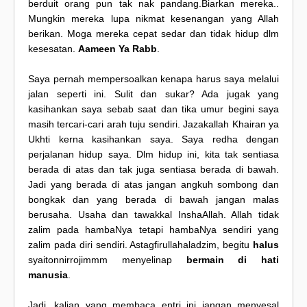
berduit orang pun tak nak pandang.Biarkan mereka..
Mungkin mereka lupa nikmat kesenangan yang Allah
berikan. Moga mereka cepat sedar dan tidak hidup dlm
kesesatan.
Aameen Ya Rabb
.
Saya pernah mempersoalkan kenapa harus saya melalui
jalan seperti ini. Sulit dan sukar? Ada jugak yang
kasihankan saya sebab saat dan tika umur begini saya
masih tercari-cari arah tuju sendiri. Jazakallah Khairan ya
Ukhti kerna kasihankan saya. Saya redha dengan
perjalanan hidup saya. Dlm hidup ini, kita tak sentiasa
berada di atas dan tak juga sentiasa berada di bawah.
Jadi yang berada di atas jangan angkuh sombong dan
bongkak dan yang berada di bawah jangan malas
berusaha. Usaha dan tawakkal InshaAllah. Allah tidak
zalim pada hambaNya tetapi hambaNya sendiri yang
zalim pada diri sendiri. Astagfirullahaladzim, begitu
halus
syaitonnirrojimmm menyelinap
bermain di hati
manusia
.
Jadi, kalian yang membaca entri ini jangan menyesal