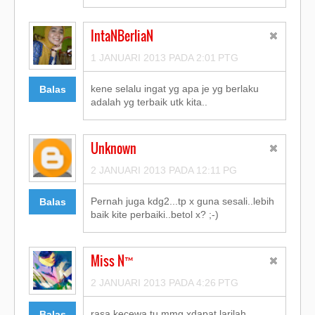
IntaNBerliaN
1 JANUARI 2013 PADA 2:01 PTG
kene selalu ingat yg apa je yg berlaku
Balas
adalah yg terbaik utk kita..
Unknown
2 JANUARI 2013 PADA 12:11 PG
Pernah juga kdg2...tp x guna sesali..lebih
Balas
baik kite perbaiki..betol x? ;-)
Miss N™
2 JANUARI 2013 PADA 4:26 PTG
rasa kecewa tu mmg xdapat larilah
Balas