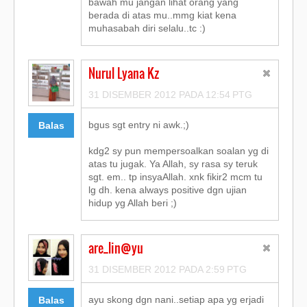
bawah mu jangan lihat orang yang
berada di atas mu..mmg kiat kena
muhasabah diri selalu..tc :)
Nurul Lyana Kz
31 DISEMBER 2012 PADA 12:54 PTG
bgus sgt entry ni awk.;)
Balas
kdg2 sy pun mempersoalkan soalan yg di
atas tu jugak. Ya Allah, sy rasa sy teruk
sgt. em.. tp insyaAllah. xnk fikir2 mcm tu
lg dh. kena always positive dgn ujian
hidup yg Allah beri ;)
are_lin@yu
31 DISEMBER 2012 PADA 2:59 PTG
ayu skong dgn nani..setiap apa yg erjadi
Balas