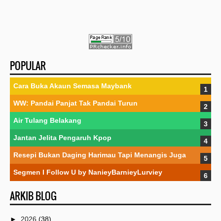
POPULAR
Cara Buka Akaun Semasa Maybank
WW: Pandai Panjat Tak Pandai Turun
Air Tulang Belakang
Jantan Jelita Pengaruh Kpop
Resepi Bukan Daging Harimau Tapi Menangis Juga
Segmen I Follow U by NanieyBarnieyLurviey
ARKIB BLOG
►
2026
(38)