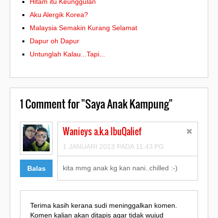
Hitam itu Keunggulan
Aku Alergik Korea?
Malaysia Semakin Kurang Selamat
Dapur oh Dapur
Untunglah Kalau...Tapi...
1
Comment for "Saya Anak Kampung"
Wanieys a.k.a IbuQalief
1 JANUARI 2013 PADA 11:43 PG
kita mmg anak kg kan nani..chilled :-)
Balas
Terima kasih kerana sudi meninggalkan komen.
Komen kalian akan ditapis agar tidak wujud