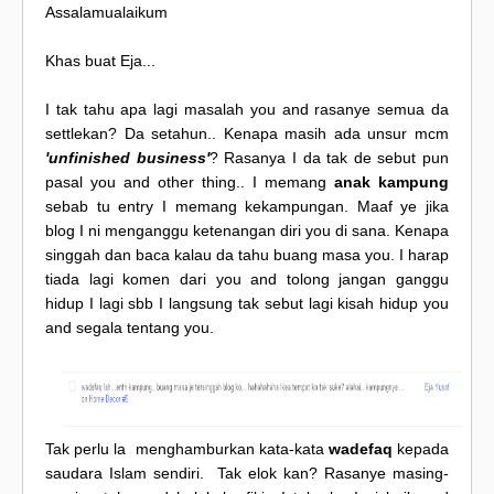
Assalamualaikum
Khas buat Eja...
I tak tahu apa lagi masalah you and rasanye semua da
settlekan? Da setahun.. Kenapa masih ada unsur mcm
'unfinished business'
? Rasanya I da tak de sebut pun
pasal you and other thing.. I memang
anak kampung
sebab tu entry I memang kekampungan. Maaf ye jika
blog I ni menganggu ketenangan diri you di sana. Kenapa
singgah dan baca kalau da tahu buang masa you. I harap
tiada lagi komen dari you and tolong jangan ganggu
hidup I lagi sbb I langsung tak sebut lagi kisah hidup you
and segala tentang you.
Tak perlu la menghamburkan kata-kata
wadefaq
kepada
saudara Islam sendiri. Tak elok kan? Rasanye masing-