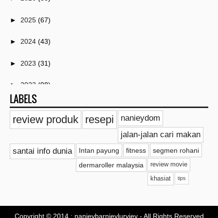
►
2025
(67)
►
2024
(43)
►
2023
(31)
►
2022
(98)
LABELS
►
2021
(259)
review produk
resepi
nanieydom
►
2020
(18)
jalan-jalan cari makan
►
2019
(20)
santai info dunia
Intan payung
fitness
segmen rohani
dermaroller malaysia
review movie
►
2018
(11)
khasiat
tips
►
2017
(41)
►
2016
(114)
Copyright © 2014 :
nanieybarnieylurviey
- All Rights Reserved