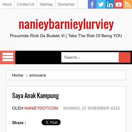
About
Contact Us
Sitemap
Disclaimer
nanieybarnieylurviey
Preuzmite Rizik Da Budete Vi | Take The Risk Of Being YOU
Home
›
emovere
Saya Anak Kampung
OLEH
NANIEYDOTCOM
KHAMIS, 27 DISEMBER 2012
Share :