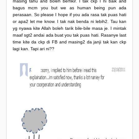
masing tahu and boleh berfikir. I tak ckp I ni baik and
bagus mcm you but we as human being pun ada
perasaan. So please I hope if you ada rasa tak puas hati
or apa2 let me know. I tak nak benda ni lebih2. Tau kan
yg nyawa kite Allah boleh tarik bile-bile masa je. I mintak
maaf sgt2 andai ada buat you tak puas hati. Rasanye last
time kite da ckp di FB and masing2 da janji tak kan ckp
lagi kan. Tapi ari ni??