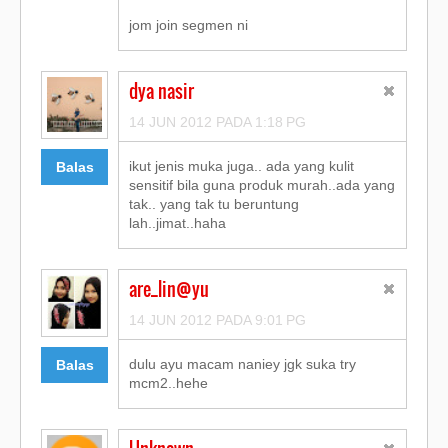
jom join segmen ni
dya nasir
14 JUN 2012 PADA 1:18 PG
ikut jenis muka juga.. ada yang kulit
Balas
sensitif bila guna produk murah..ada yang
tak.. yang tak tu beruntung
lah..jimat..haha
are_lin@yu
14 JUN 2012 PADA 9:01 PG
dulu ayu macam naniey jgk suka try
Balas
mcm2..hehe