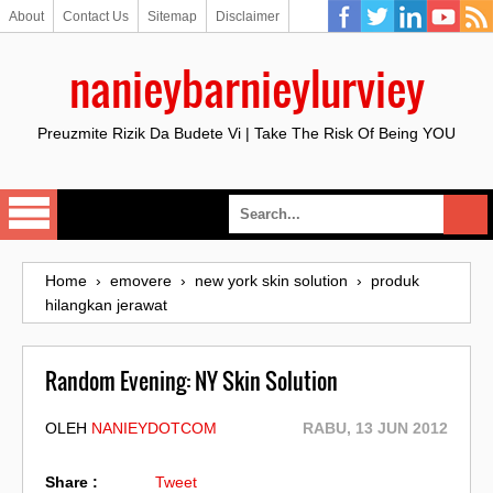
About
Contact Us
Sitemap
Disclaimer
nanieybarnieylurviey
Preuzmite Rizik Da Budete Vi | Take The Risk Of Being YOU
Home
›
emovere
›
new york skin solution
›
produk
hilangkan jerawat
Random Evening: NY Skin Solution
OLEH
NANIEYDOTCOM
RABU, 13 JUN 2012
Share :
Tweet