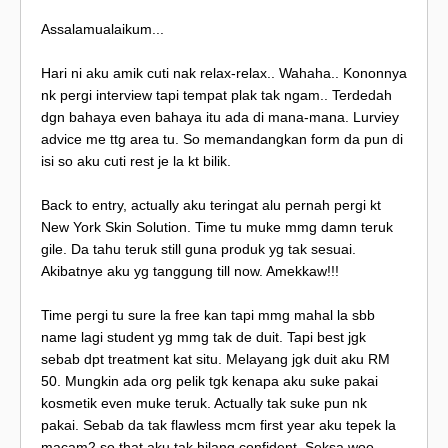
Assalamualaikum...
Hari ni aku amik cuti nak relax-relax.. Wahaha.. Kononnya
nk pergi interview tapi tempat plak tak ngam.. Terdedah
dgn bahaya even bahaya itu ada di mana-mana. Lurviey
advice me ttg area tu. So memandangkan form da pun di
isi so aku cuti rest je la kt bilik.
Back to entry, actually aku teringat alu pernah pergi kt
New York Skin Solution. Time tu muke mmg damn teruk
gile. Da tahu teruk still guna produk yg tak sesuai.
Akibatnye aku yg tanggung till now. Amekkaw!!!
Time pergi tu sure la free kan tapi mmg mahal la sbb
name lagi student yg mmg tak de duit. Tapi best jgk
sebab dpt treatment kat situ. Melayang jgk duit aku RM
50. Mungkin ada org pelik tgk kenapa aku suke pakai
kosmetik even muke teruk. Actually tak suke pun nk
pakai. Sebab da tak flawless mcm first year aku tepek la
macam2 so that aku tak hilang confident. Seksa woo..