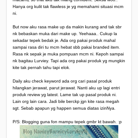
Hanya org kulit tak flawless je yg memahami situasi mcm
ni.
But now aku rasa make up da makin kurang and tak sbr
nk bebaskan muka dari make up. Yeehaaa.. Cukup la
sekadar tepek bedak je. Ada org pakai produk mahal
sampai rasa diri tu mcm hebat sbb pakai branded item.
Rasa nk sepak je muka pompuan mcm ni. Kepoh sampai
nk bagitau Lurviey. Tapi ada org pakai produk yg mungkin
kite tak pernah tahu tapi elok.
Daily aku check keyword ada org cari pasal produk
hilangkan jerawat, parut jerawat. Nanti aku up lagi entri
produk review yg latest. Lame tak up pasal produk ni.
Lain org lain cara. Jadi bile berckp jgn kite rasa megah
sgt. Sebab apapun yg happen semua diatas izinNya.
P/S: Blogging guna fon mampu tepek gmbr kt bawah. :p