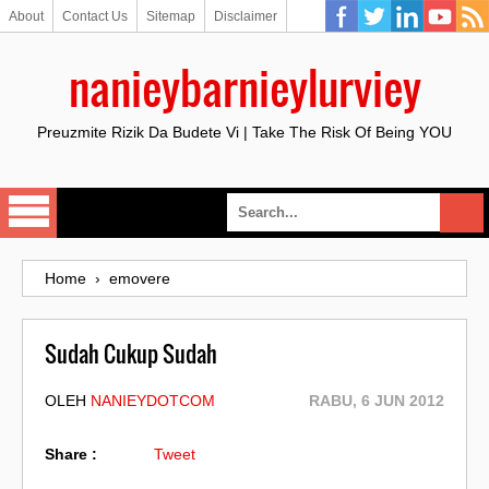
About
Contact Us
Sitemap
Disclaimer
nanieybarnieylurviey
Preuzmite Rizik Da Budete Vi | Take The Risk Of Being YOU
Home
›
emovere
Sudah Cukup Sudah
OLEH
NANIEYDOTCOM
RABU, 6 JUN 2012
Share :
Tweet