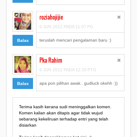
roziahojijie
6 JUN 2012 PADA 11:07 PG
teruslah mencari pengalaman baru :)
Balas
Pka Rahim
6 JUN 2012 PADA 12:33 PTG
apa pon pilihan awak.. gudluck okehh :))
Balas
Terima kasih kerana sudi meninggalkan komen.
Komen kalian akan ditapis agar tidak wujud
sebarang kekeliruan terhadap entri yang telah
disiarkan