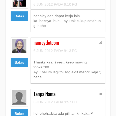
6 JUN 2012 PADA 9:10 PG
nanaiey dah dapat kerja lain
Balas
ka..beznya..huhu..ayu tak cukup setahun
g..hehe
nanieydotcom
6 JUN 2012 PADA 9:13 PG
Thanks kira :) yes.. keep moving
Balas
forward!!!
Ayu: belum lagi tpi sdg aktif mencri keje :)
hehe..
Tanpa Nama
6 JUN 2012 PADA 9:57 PG
heheheh,,,kita ada pilihan kn kak..:P
Balas