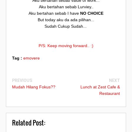
Aku bertahan sebab value of work...
Aku bertahan sebab Lurviey..
Aku bertahan sebab I have
NO CHOICE
But today aku da ada pilihan...
Sudah Cukup Sudah...
P/S: Keep moving forward.. :)
Tag :
emovere
PREVIOUS
NEXT
Mudah Hilang Fokus??
Lunch at Zest Cafe &
Restaurant
Related Post: