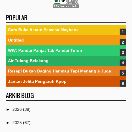
POPULAR
Cara Buka Akaun Semasa Maybank
Untitled
WW: Pandai Panjat Tak Pandai Turun
Air Tulang Belakang
Resepi Bukan Daging Harimau Tapi Menangis Juga
Jantan Jelita Pengaruh Kpop
ARKIB BLOG
►
2026
(38)
►
2025
(67)