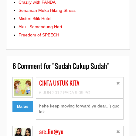
Crazily with PANDA
Senaman Muka Hilang Stress
Misteri Bilik Hotel
Aku...Semendung Hari
Freedom of SPEECH
6
Comment for "Sudah Cukup Sudah"
CINTA UNTUK KITA
6 JUN 2012 PADA 9:09 PG
hehe keep moving forward ye dear..:) gud
Balas
lak..
are_lin@yu