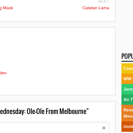
NEXT
ng Mask
Catatan Lama
POP
Cara
rden
WW: 
Jant
Air 
dnesday: Ole-Ole From Melbourne"
Rese
Men
Unti