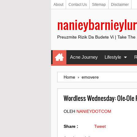
About
Contact Us
Sitemap
Disclaimer
nanieybarnieylur
Preuzmite Rizik Da Budete Vi | Take The
Acne Journey
Lifestyle
R
Home
›
emovere
Wordless Wednesday: Ole-Ole
OLEH
NANIEYDOTCOM
Share :
Tweet