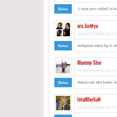
:) saya pun coklat2 ni k
Balas
are_lin@yu
19 SEPTEMBER 2012 P
sedapnya sapa bg ni..h
Balas
Mummy Sher
19 SEPTEMBER 2012 P
Alahai nak sikit boleh..
Balas
IntaNBerliaN
19 SEPTEMBER 2012 P