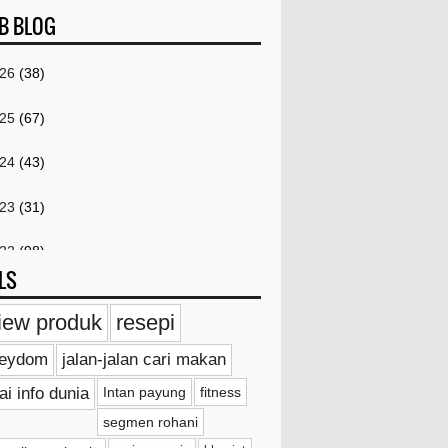
B BLOG
026
(38)
025
(67)
024
(43)
023
(31)
022
(98)
LS
021
(259)
iew produk
resepi
020
(18)
ieydom
jalan-jalan cari makan
019
(20)
ai info dunia
Intan payung
fitness
segmen rohani
018
(11)