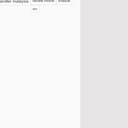
aroller malaysia
review movie
khasiat
017
(41)
tips
016
(114)
015
(109)
014
(81)
013
(165)
012
(495)
Disember
(39)
November
(42)
Oktober
(32)
September
(35)