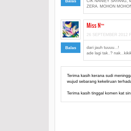
CIK NANIEY SAYANG,
Balas
ZERA. MOHON MOHO
Miss N™
26 SEPTEMBER 2012 P
dari jauh tuuuu...!
Balas
ade lagi tak..? nak...kiki
Terima kasih kerana sudi meningg
wujud sebarang kekeliruan terhada
Terima kasih tinggal komen kat sini