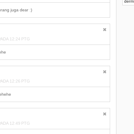
derm
►
2
urang juga dear :)
►
2
►
2
ADA 12:24 PTG
►
2
ehe
►
2
▼
2
ADA 12:26 PTG
►
hehehe
►
►
ADA 12:49 PTG
▼