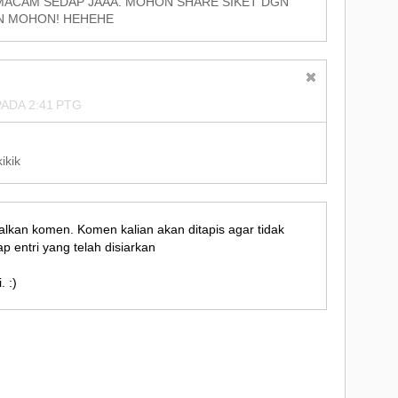
 MACAM SEDAP JAAA. MOHON SHARE SIKET DGN
N MOHON! HEHEHE
ADA 2:41 PTG
kikik
alkan komen. Komen kalian akan ditapis agar tidak
p entri yang telah disiarkan
. :)