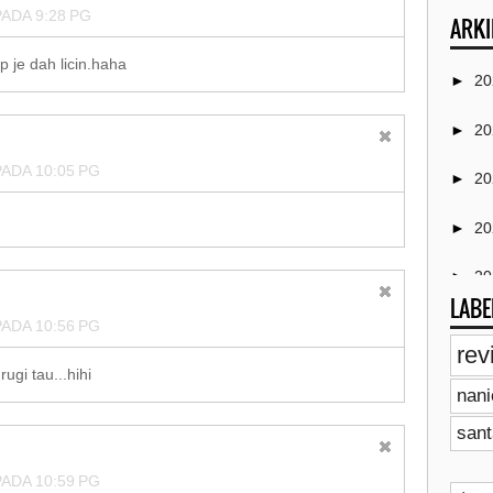
ADA 9:28 PG
ARKI
p je dah licin.haha
►
2
►
2
ADA 10:05 PG
►
2
►
2
►
2
LABE
ADA 10:56 PG
►
2
rev
rugi tau...hihi
►
2
nan
►
2
sant
►
2
ADA 10:59 PG