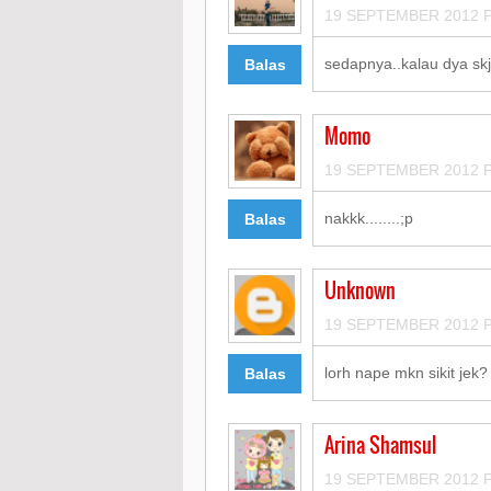
19 SEPTEMBER 2012 P
sedapnya..kalau dya skj
Balas
Momo
19 SEPTEMBER 2012 P
nakkk........;p
Balas
Unknown
19 SEPTEMBER 2012 P
lorh nape mkn sikit jek? 
Balas
Arina Shamsul
19 SEPTEMBER 2012 P