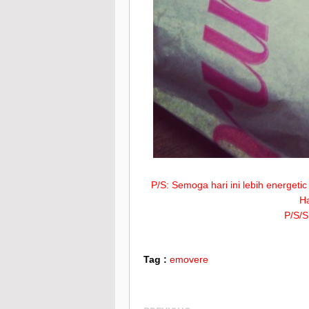
P/S: Semoga hari ini lebih energetic
Ha
P/S/S
Tag :
emovere