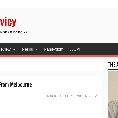
viey
 Risk Of Being YOU
eview
Resipi
Nanieydom
JJCM
THE
 From Melbourne
RABU, 19 SEPTEMBER 2012