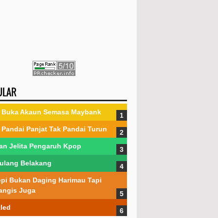
ULAR
 Buka Akaun Semasa Maybank
Pandai Panjat Tak Pandai Turun
an Jelita Pengaruh Kpop
Tulang Belakang
pi Bukan Daging Harimau Tapi
angis Juga
tled