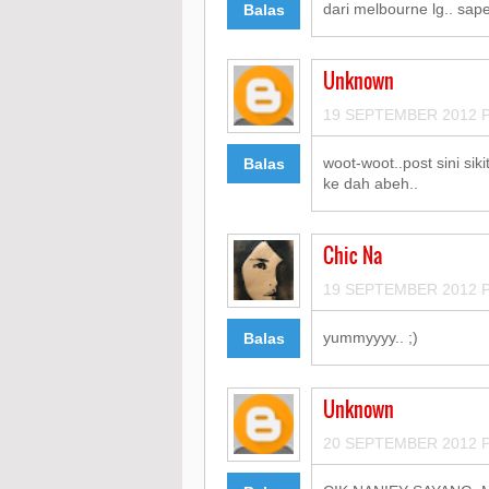
dari melbourne lg.. sape
Balas
Unknown
19 SEPTEMBER 2012 P
woot-woot..post sini sikit
Balas
ke dah abeh..
Chic Na
19 SEPTEMBER 2012 P
yummyyyy.. ;)
Balas
Unknown
20 SEPTEMBER 2012 P