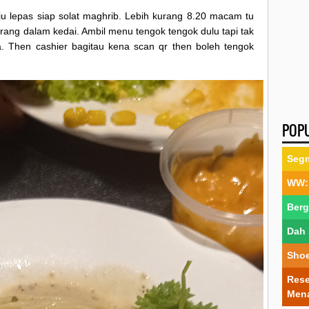
 lepas siap solat maghrib. Lebih kurang 8.20 macam tu
rang dalam kedai. Ambil menu tengok tengok dulu tapi tak
Then cashier bagitau kena scan qr then boleh tengok
POP
Segm
WW: 
Berg
Dah 
Shoe
Rese
Men