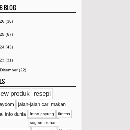
B BLOG
026
(38)
025
(67)
024
(43)
023
(31)
Disember
(22)
LS
Redeem Member Birthday Discount Di
Book Xcess
iew produk
resepi
Korang Dah Cuba Ke Cromboloni
ieydom
jalan-jalan cari makan
Eksplorasi Sains Di Pusat Sains Negara
ai info dunia
Intan payung
fitness
segmen rohani
Pilihan Sushi Yang Sedap Semestinya Di