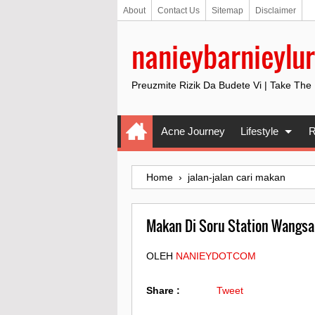
About
Contact Us
Sitemap
Disclaimer
nanieybarnieylur
Preuzmite Rizik Da Budete Vi | Take The
Acne Journey
Lifestyle
R
Home
›
jalan-jalan cari makan
Makan Di Soru Station Wangsa
OLEH
NANIEYDOTCOM
Share :
Tweet