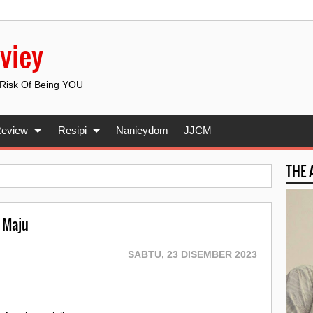
viey
 Risk Of Being YOU
eview
Resipi
Nanieydom
JJCM
THE
 Maju
SABTU, 23 DISEMBER 2023