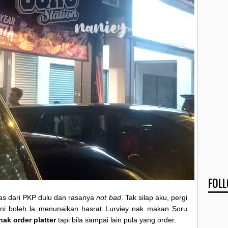
FOL
as dari PKP dulu dan rasanya
not bad
. Tak silap aku, pergi
 ni boleh la menunaikan hasrat Lurviey nak makan Soru
nak order platter
tapi bila sampai lain pula yang order.