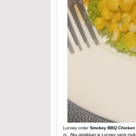
Lurviey order
Smokey BBQ Chicken G
ni.
Aku gelakkan je Lurviey yang muka