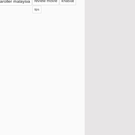
Empire Sushi
aroller malaysia
review movie
khasiat
tips
Cocoa Indulgence Cake Pilihan Hati Di
Pistachios B...
Mee Goreng Hidangan Mudah Untuk
Tetamu
Makan Di Soru Station Wangsa Maju
Aktiviti Cuti Sekolah Mandi Kolam
Tepung Goreng Ayam ADABI
Kedai Kek Pistachio's Bakery Taman
Danau Kota
Aktiviti Cuti Sekolah Ke Muzium Negara
Buttercream Latte Best Seller Gigi Coffee