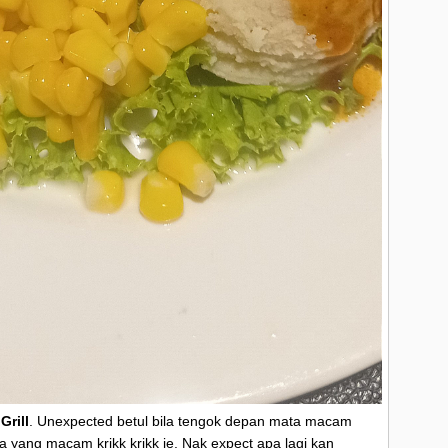
►
►
►
►
►
►
►
2
rill
. Unexpected betul bila tengok depan mata macam
 yang macam krikk krikk je. Nak expect apa lagi kan