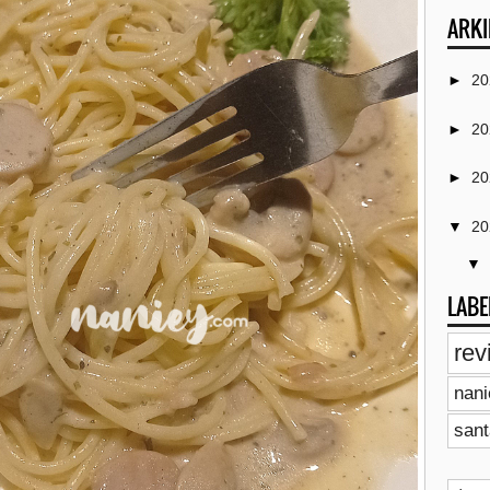
ARKI
►
2
►
2
►
2
▼
2
▼
LABE
rev
nan
sant