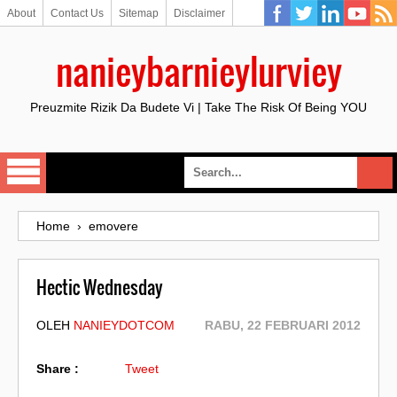
About
Contact Us
Sitemap
Disclaimer
nanieybarnieylurviey
Preuzmite Rizik Da Budete Vi | Take The Risk Of Being YOU
Home
›
emovere
Hectic Wednesday
OLEH
NANIEYDOTCOM
RABU, 22 FEBRUARI 2012
Share :
Tweet