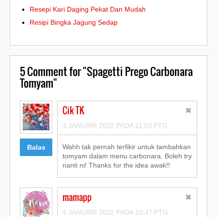
Resepi Kari Daging Pekat Dan Mudah
Resipi Bingka Jagung Sedap
5
Comment for "Spagetti Prego Carbonara
Tomyam"
Cik TK
3 JANUARI 2022 PADA 11:03 PTG
Wahh tak pernah terfikir untuk tambahkan
Balas
tomyam dalam menu carbonara. Boleh try
nanti ni! Thanks for the idea awak!!
mamapp
4 JANUARI 2022 PADA 12:47 PTG