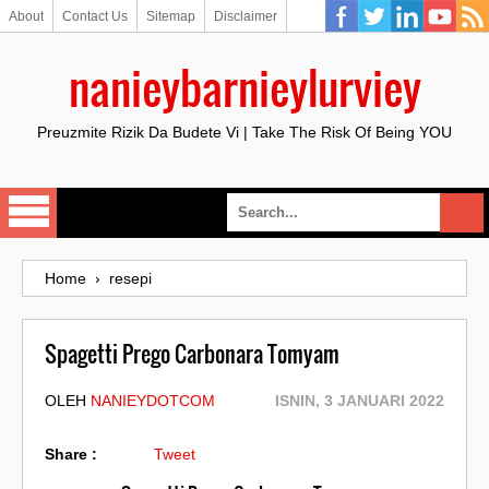
About
Contact Us
Sitemap
Disclaimer
nanieybarnieylurviey
Preuzmite Rizik Da Budete Vi | Take The Risk Of Being YOU
Home
›
resepi
Spagetti Prego Carbonara Tomyam
OLEH
NANIEYDOTCOM
ISNIN, 3 JANUARI 2022
Share :
Tweet