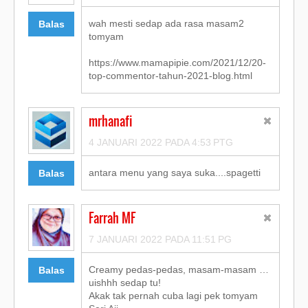
wah mesti sedap ada rasa masam2
Balas
tomyam
https://www.mamapipie.com/2021/12/20-
top-commentor-tahun-2021-blog.html
mrhanafi
4 JANUARI 2022 PADA 4:53 PTG
antara menu yang saya suka....spagetti
Balas
Farrah MF
7 JANUARI 2022 PADA 11:51 PG
Creamy pedas-pedas, masam-masam …
Balas
uishhh sedap tu!
Akak tak pernah cuba lagi pek tomyam