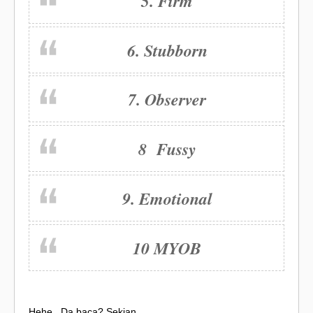
5. Firm
6. Stubborn
7. Observer
8 Fussy
9. Emotional
10 MYOB
Hehe.. Da baca? Sekian..