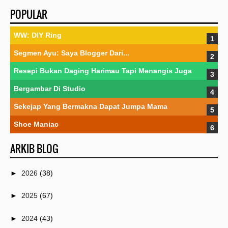
POPULAR
WW: DIY Ring
Segmen Ayu: Saya Blogger Dari...
Resepi Bukan Daging Harimau Tapi Menangis Juga
Bergambar Di Studio
Sekejap Yang Bermakna Dapat Jumpa Mama
Shoe Maniac
ARKIB BLOG
►
2026
(38)
►
2025
(67)
►
2024
(43)