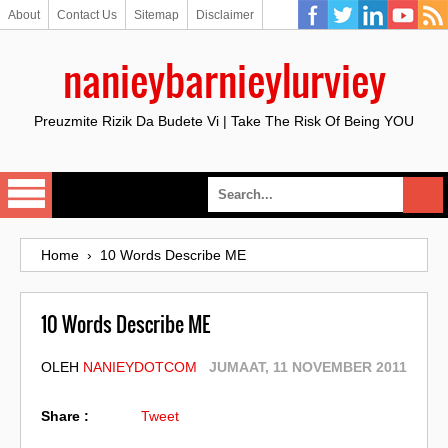
About
Contact Us
Sitemap
Disclaimer
nanieybarnieylurviey
Preuzmite Rizik Da Budete Vi | Take The Risk Of Being YOU
Home
›
10 Words Describe ME
10 Words Describe ME
OLEH
NANIEYDOTCOM
JUMAAT, 11 NOVEMBER 2011
Share :
Tweet