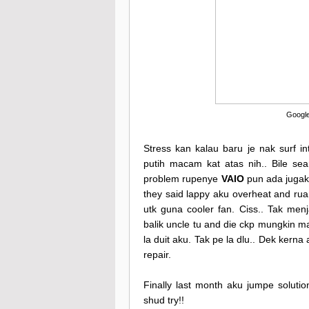
Google
Stress kan kalau baru je nak surf int
putih macam kat atas nih.. Bile se
problem rupenye
VAIO
pun ada jugak
they said lappy aku overheat and rua
utk guna cooler fan. Ciss.. Tak menj
balik uncle tu and die ckp mungkin 
la duit aku. Tak pe la dlu.. Dek kern
repair.
Finally last month aku jumpe soluti
shud try!!