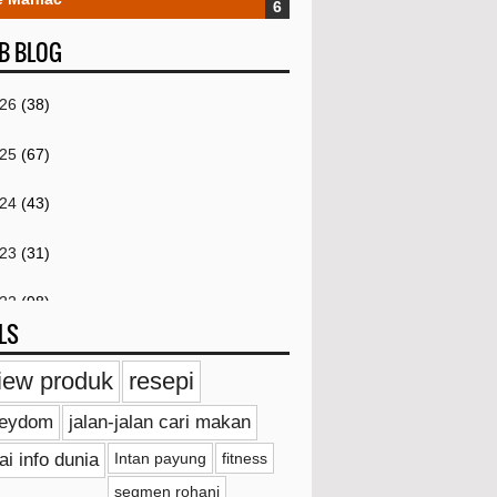
B BLOG
026
(38)
025
(67)
024
(43)
023
(31)
022
(98)
LS
021
(259)
iew produk
resepi
020
(18)
ieydom
jalan-jalan cari makan
019
(20)
ai info dunia
Intan payung
fitness
segmen rohani