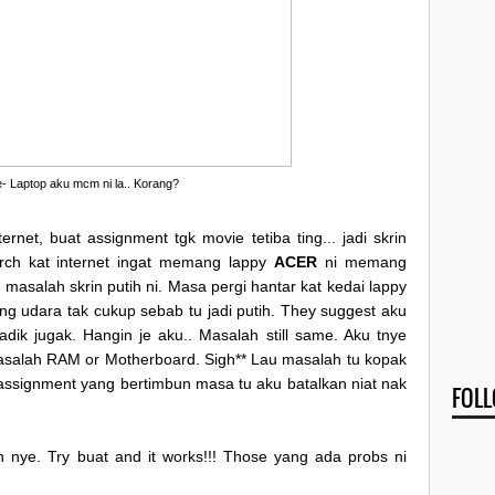
- Laptop aku mcm ni la.. Korang?
ernet, buat assignment tgk movie tetiba ting... jadi skrin
arch kat internet ingat memang lappy
ACER
ni memang
 masalah skrin putih ni. Masa pergi hantar kat kedai lappy
ng udara tak cukup sebab tu jadi putih. They suggest aku
adik jugak. Hangin je aku.. Masalah still same. Aku tnye
masalah RAM or Motherboard. Sigh** Lau masalah tu kopak
a assignment yang bertimbun masa tu aku batalkan niat nak
FOL
on nye. Try buat and it works!!! Those yang ada probs ni