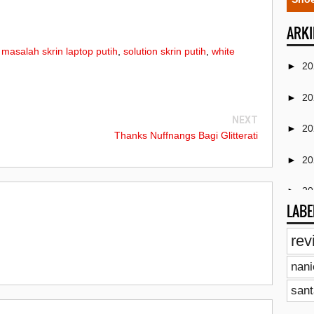
ARKI
,
masalah skrin laptop putih
,
solution skrin putih
,
white
►
2
►
2
NEXT
►
2
Thanks Nuffnangs Bagi Glitterati
►
2
►
2
LABE
►
2
rev
►
2
nan
►
2
sant