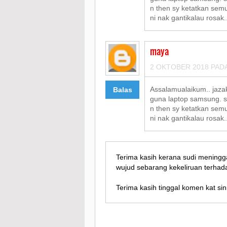
n then sy ketatkan semu
ni nak gantikalau rosak..
maya
2 OKTOBER 2018 PADA
Assalamualaikum.. jazak
Balas
guna laptop samsung. sy
n then sy ketatkan semu
ni nak gantikalau rosak..
Terima kasih kerana sudi meningg
wujud sebarang kekeliruan terhada
Terima kasih tinggal komen kat sini