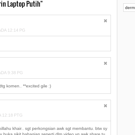
►
2
in Laptop Putih"
derm
►
2
►
2
DA 12:14 PG
►
2
►
2
►
2
DA 9:38 PG
►
2
g komen.. **excited gile :)
▼
2
►
 12:18 PTG
▼
illahu khair.. sgt perkongsian awk sgt membantu. btw sy
 buka sikit bahagian seperti dlm video yg awk share tu.