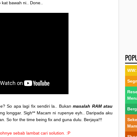
 kat bawah ni.. Done..
POP
WW: 
Segm
Rese
Men
 So apa lagi fix sendiri la.. Bukan
masalah RAM atau
Berg
ng longgar. Sigh** Macam ni rupenye eyh.. Daripada aku
an. So for the time being fix and guna dulu. Berjaya!!!
Seke
Mam
ohnye sebab lambat cari solution. :P
Shoe