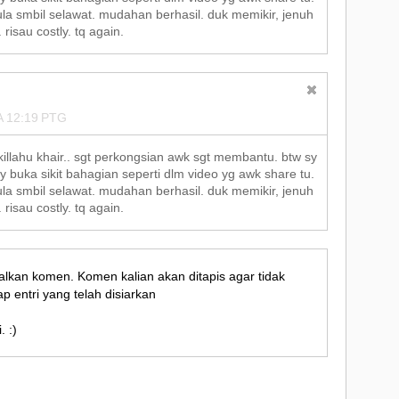
la smbil selawat. mudahan berhasil. duk memikir, jenuh
 risau costly. tq again.
 12:19 PTG
illahu khair.. sgt perkongsian awk sgt membantu. btw sy
 buka sikit bahagian seperti dlm video yg awk share tu.
la smbil selawat. mudahan berhasil. duk memikir, jenuh
 risau costly. tq again.
alkan komen. Komen kalian akan ditapis agar tidak
p entri yang telah disiarkan
. :)