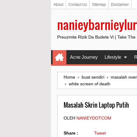
About
Contact Us
Sitemap
Disclaimer
nanieybarnieylur
Preuzmite Rizik Da Budete Vi | Take The
Acne Journey
Lifestyle
R
Home
›
buat sendiri
›
masalah over
›
white screen of death
Masalah Skrin Laptop Putih
OLEH
NANIEYDOTCOM
Share :
Tweet