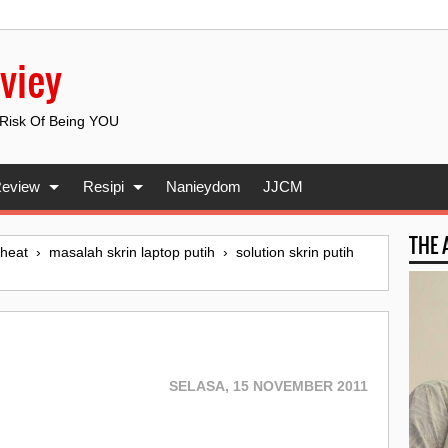
viey
 Risk Of Being YOU
eview
Resipi
Nanieydom
JJCM
THE
heat
›
masalah skrin laptop putih
›
solution skrin putih
SELASA, 15 NOVEMBER 2011