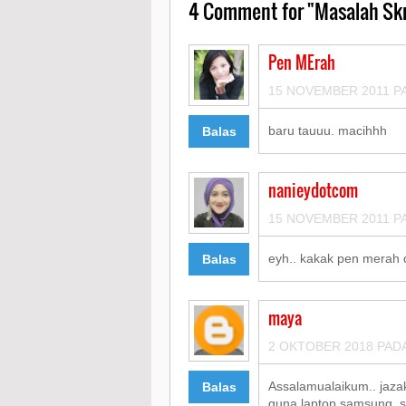
4
Comment for "Masalah Skr
Pen MErah
15 NOVEMBER 2011 PA
baru tauuu. macihhh
Balas
nanieydotcom
15 NOVEMBER 2011 PA
eyh.. kakak pen merah dt
Balas
maya
2 OKTOBER 2018 PADA
Assalamualaikum.. jazak
Balas
guna laptop samsung. sy