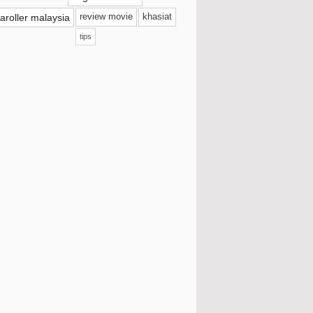
018
(11)
aroller malaysia
review movie
khasiat
017
(41)
tips
016
(114)
015
(109)
014
(81)
013
(165)
012
(495)
011
(319)
Disember
(51)
November
(86)
Tips Cinta : Kejutan Untuk Si Dia