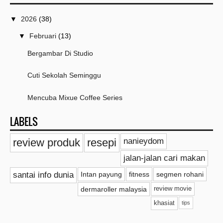
▼
2026
(38)
▼
Februari
(13)
Bergambar Di Studio
Cuti Sekolah Seminggu
Mencuba Mixue Coffee Series
LABELS
Cari Serbuk Koko Di Rakan Greenwood
review produk
resepi
nanieydom
Pengalaman Mengikuti Ujian VRA Test Aqeel
jalan-jalan cari makan
Sekejap Yang Bermakna Dapat Jumpa Mama
santai info dunia
Intan payung
fitness
segmen rohani
Dah Dapat Nasi Sup Kak La
dermaroller malaysia
review movie
khasiat
tips
Lepas Hajat Lempeng Dan Kari Ayam