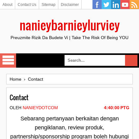
About
Contact Us
Sitemap
Disclaimer
nanieybarnieylurviey
Preuzmite Rizik Da Budete Vi | Take The Risk Of Being YOU
Home
›
Contact
Contact
OLEH
NANIEYDOTCOM
4:40:00 PTG
Sebarang pertanyaan berkaitan dengan
pengiklanan, review produk,
partnership/sponsorship program boleh hubungi