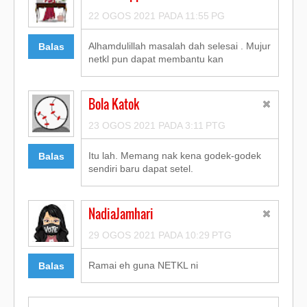
22 OGOS 2021 PADA 11:55 PG
Alhamdulillah masalah dah selesai . Mujur
Balas
netkl pun dapat membantu kan
Bola Katok
23 OGOS 2021 PADA 3:11 PTG
Itu lah. Memang nak kena godek-godek
Balas
sendiri baru dapat setel.
NadiaJamhari
29 OGOS 2021 PADA 10:29 PTG
Ramai eh guna NETKL ni
Balas