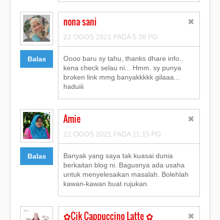
nona sani
22 OGOS 2021 PADA 5:38 PG
Oooo baru sy tahu, thanks dhare info..
Balas
kena check selau ni... Hmm. sy punya
broken link mmg banyakkkkk gilaaa...
haduiii
Amie
22 OGOS 2021 PADA 11:15 PG
Banyak yang saya tak kuasai dunia
Balas
berkaitan blog ni. Bagusnya ada usaha
untuk menyelesaikan masalah. Bolehlah
kawan-kawan buat rujukan.
✿Cik Cappuccino Latte ✿