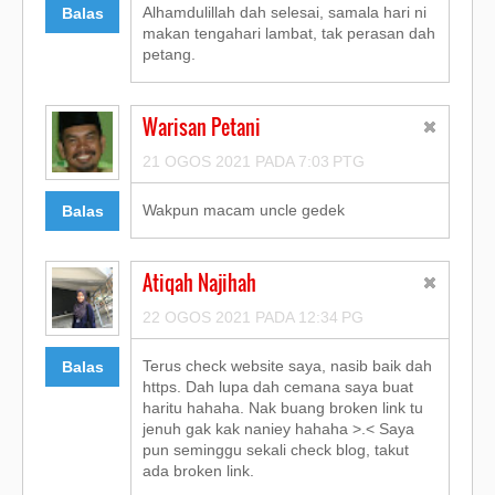
Alhamdulillah dah selesai, samala hari ni
Balas
makan tengahari lambat, tak perasan dah
petang.
Warisan Petani
21 OGOS 2021 PADA 7:03 PTG
Wakpun macam uncle gedek
Balas
Atiqah Najihah
22 OGOS 2021 PADA 12:34 PG
Terus check website saya, nasib baik dah
Balas
https. Dah lupa dah cemana saya buat
haritu hahaha. Nak buang broken link tu
jenuh gak kak naniey hahaha >.< Saya
pun seminggu sekali check blog, takut
ada broken link.