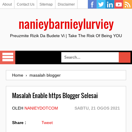
About
Contact Us
Sitemap
Disclaimer
nanieybarnieylurviey
Preuzmite Rizik Da Budete Vi | Take The Risk Of Being YOU
Home
›
masalah blogger
Masalah Enable https Blogger Selesai
OLEH
NANIEYDOTCOM
SABTU, 21 OGOS 2021
Share :
Tweet