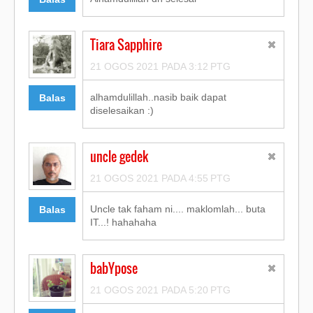
Tiara Sapphire
21 OGOS 2021 PADA 3:12 PTG
alhamdulillah..nasib baik dapat
Balas
diselesaikan :)
uncle gedek
21 OGOS 2021 PADA 4:55 PTG
Uncle tak faham ni.... maklomlah... buta
Balas
IT...! hahahaha
babYpose
21 OGOS 2021 PADA 5:20 PTG