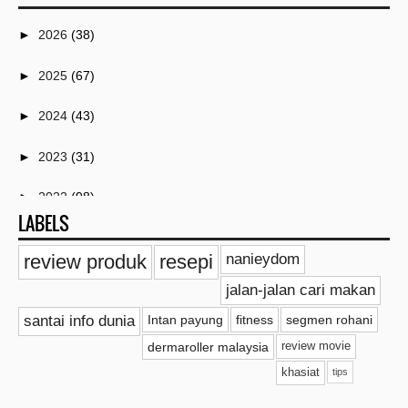
►
2026
(38)
►
2025
(67)
►
2024
(43)
►
2023
(31)
►
2022
(98)
LABELS
▼
2021
(259)
review produk
resepi
nanieydom
►
Disember
(4)
jalan-jalan cari makan
►
November
(4)
santai info dunia
Intan payung
fitness
segmen rohani
dermaroller malaysia
review movie
►
Oktober
(2)
khasiat
tips
►
September
(38)