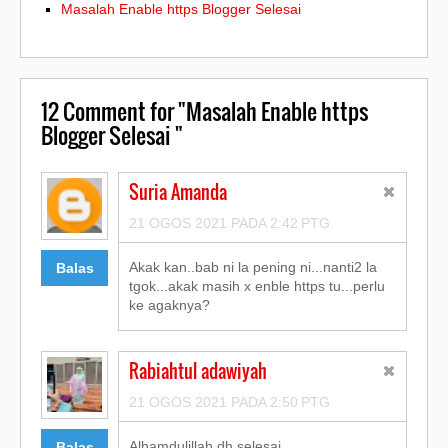
Masalah Enable https Blogger Selesai
12
Comment for "Masalah Enable https
Blogger Selesai "
Suria Amanda
21 OGOS 2021 PADA 2:42 PTG
Akak kan..bab ni la pening ni...nanti2 la
Balas
tgok...akak masih x enble https tu...perlu
ke agaknya?
Rabiahtul adawiyah
21 OGOS 2021 PADA 2:50 PTG
Alhamdulillah dh selesai
Balas