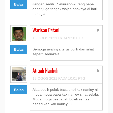
Jangan sedih . Sekurang-kurang papa
Balas
dapat juga tengok wajah anaknya di hari
bahagia.
Warisan Petani
15 OGOS 2021 PADA 9:10 PTG
Semoga ayahnya terus pulih dan sihat
Balas
seperti sediakala
Atiqah Najihah
15 OGOS 2021 PADA 10:01 PTG
Alaa sedih pulak baca entri kak naniey ni,
Balas
moga moga papa kak naniey sihat selalu.
Moga moga ceepatlah boleh rentas
negeri kan kak naniey :')