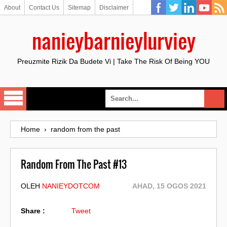
About
Contact Us
Sitemap
Disclaimer
nanieybarnieylurviey
Preuzmite Rizik Da Budete Vi | Take The Risk Of Being YOU
Home
›
random from the past
Random From The Past #13
OLEH
NANIEYDOTCOM
AHAD, 15 OGOS 2021
Share :
Tweet