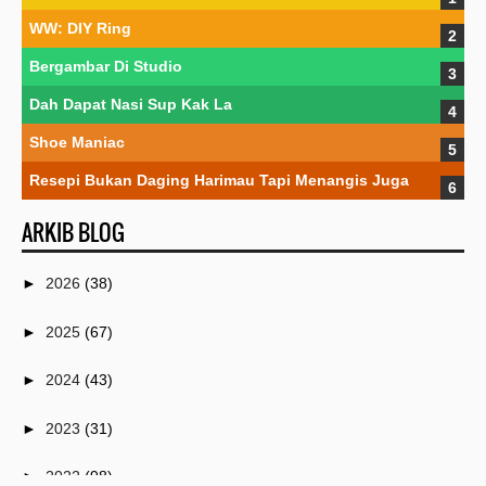
WW: DIY Ring
Bergambar Di Studio
Dah Dapat Nasi Sup Kak La
Shoe Maniac
Resepi Bukan Daging Harimau Tapi Menangis Juga
ARKIB BLOG
►
2026
(38)
►
2025
(67)
►
2024
(43)
►
2023
(31)
►
2022
(98)