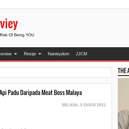
viey
 Risk Of Being YOU
eview
Resipi
Nanieydom
JJCM
THE
 Api Padu Daripada Meat Boss Malaya
SELASA, 3 OGOS 2021