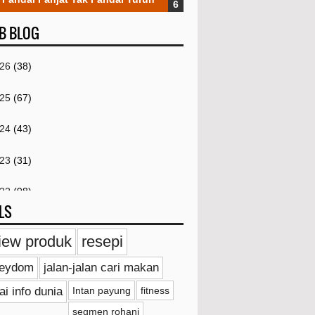
B BLOG
026
(38)
025
(67)
024
(43)
023
(31)
022
(98)
LS
021
(259)
iew produk
resepi
Disember
(4)
ieydom
jalan-jalan cari makan
November
(4)
ai info dunia
Intan payung
fitness
Oktober
(2)
segmen rohani