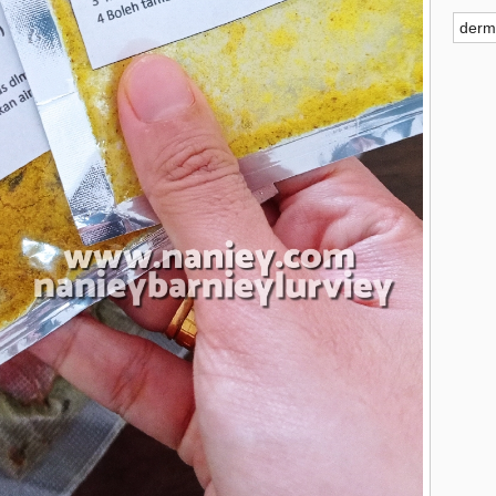
derm
►
▼