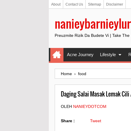
About
Contact Us
Sitemap
Disclaimer
nanieybarnieylur
Preuzmite Rizik Da Budete Vi | Take The
Acne Journey
Lifestyle
R
Home
›
food
Daging Salai Masak Lemak Cili
OLEH
NANIEYDOTCOM
Share :
Tweet