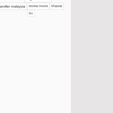
aroller malaysia
review movie
khasiat
September
(38)
tips
Ogos
(53)
Fakta Menarik Mengenai Leftenan Adnan
Some By Mi Snail Truecica Miracle Repair
Cream
Nescafe Gold Dark Latte
Cara Buat Kuah Hitam Yong Tau Fu
Mudah Dan Sedap
Pokok Orkid Hiasan Dah Sampai
Hati Ayam Masak Kicap Guna Rempah
Mak Siti
Frenche Roast Salted Caramel Latte