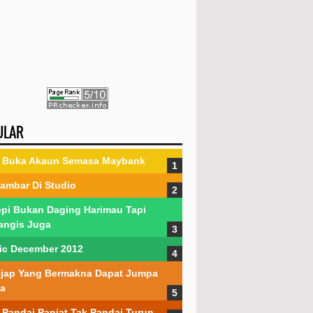
ULAR
 Buka Akaun Semasa Maybank
ambar Di Studio
pi Bukan Daging Harimau Tapi
angis Juga
fic December 2012
jap Yang Bermakna Dapat Jumpa
a
Pandai Panjat Tak Pandai Turun