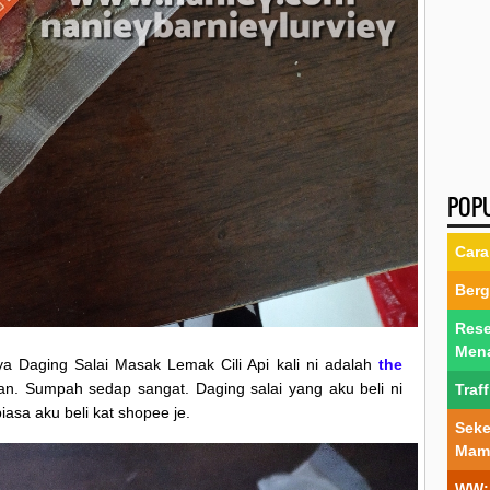
POP
Cara
Berg
Rese
Men
a Daging Salai Masak Lemak Cili Api kali ni adalah
the
. Sumpah sedap sangat. Daging salai yang aku beli ni
Traf
iasa aku beli kat shopee je.
Seke
Mam
WW: 