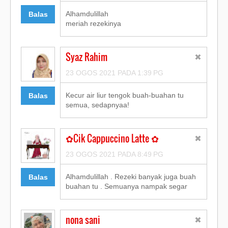
Alhamdulillah
Balas
meriah rezekinya
Syaz Rahim
23 OGOS 2021 PADA 1:39 PG
Kecur air liur tengok buah-buahan tu
Balas
semua, sedapnyaa!
✿Cik Cappuccino Latte ✿
23 OGOS 2021 PADA 8:49 PG
Alhamdulillah . Rezeki banyak juga buah
Balas
buahan tu . Semuanya nampak segar
nona sani