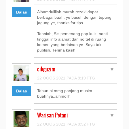
Alhamdulillah murah rezeki dapat
Balas
berbagai buah, ye basuh dengan tepung
jagung ye, thanks for tips.
Tahniah, Sis pemenang pop kuiz, nanti
tinggal info alamat dan no tel di ruang
komen yang berlainan ye. Saya tak
publish. Terima kasih.
cikguzim
22 OGOS 2021 PADA 8:19 PTG
Tahun ni mmg panjang musim
Balas
buahnya..alhmdllh
Warisan Petani
22 OGOS 2021 PADA 8:52 PTG