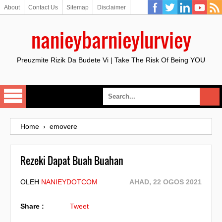
About
Contact Us
Sitemap
Disclaimer
nanieybarnieylurviey
Preuzmite Rizik Da Budete Vi | Take The Risk Of Being YOU
Home
›
emovere
Rezeki Dapat Buah Buahan
OLEH
NANIEYDOTCOM
AHAD, 22 OGOS 2021
Share :
Tweet