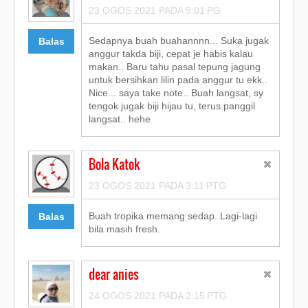
23 OGOS 2021 PADA 9:01 PG
Sedapnya buah buahannnn... Suka jugak
Balas
anggur takda biji, cepat je habis kalau
makan.. Baru tahu pasal tepung jagung
untuk bersihkan lilin pada anggur tu ekk..
Nice... saya take note.. Buah langsat, sy
tengok jugak biji hijau tu, terus panggil
langsat.. hehe
Bola Katok
23 OGOS 2021 PADA 3:11 PTG
Buah tropika memang sedap. Lagi-lagi
Balas
bila masih fresh.
dear anies
24 OGOS 2021 PADA 2:15 PTG