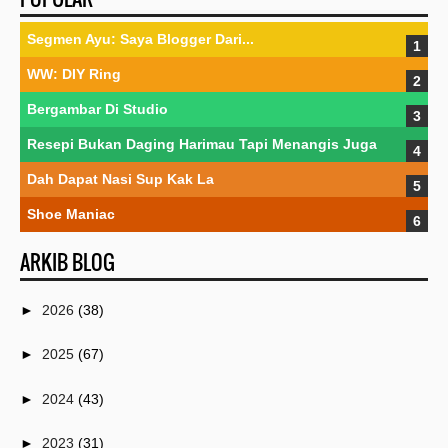
Segmen Ayu: Saya Blogger Dari...
WW: DIY Ring
Bergambar Di Studio
Resepi Bukan Daging Harimau Tapi Menangis Juga
Dah Dapat Nasi Sup Kak La
Shoe Maniac
ARKIB BLOG
►
2026
(38)
►
2025
(67)
►
2024
(43)
►
2023
(31)