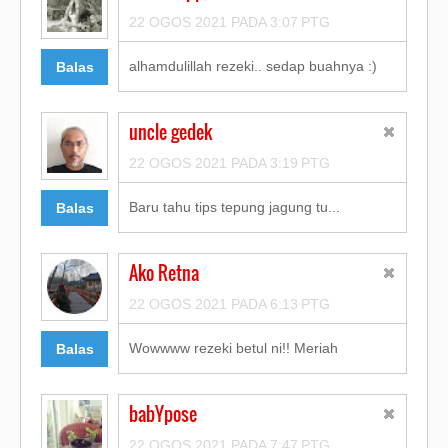
22 OGOS 2021 PADA 3:07 PTG
alhamdulillah rezeki.. sedap buahnya :)
Balas
uncle gedek
22 OGOS 2021 PADA 3:19 PTG
Baru tahu tips tepung jagung tu...
Balas
Ako Retna
22 OGOS 2021 PADA 6:13 PTG
Wowwww rezeki betul ni!! Meriah
Balas
babYpose
22 OGOS 2021 PADA 7:47 PTG