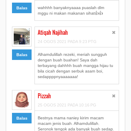
wahhhh banyaknyaaaa puaslah dlm
Balas
mggu ni makan makanan sihat👍👍
Atiqah Najihah
24 OGOS 2021 PADA 9:23 PTG
Alhamdulillah rezeki, meriah sungguh
Balas
dengan buah buahan! Saya dah
terbayang dahhhh buah mangga hijau tu
bila cicah dengan serbuk asam boi,
sedappppnyaaaaaaa!
Pizzah
25 OGOS 2021 PADA 10:16 PG
Bestnya mama naniey kirim macam
Balas
macam jenis buah. Alhamdulillah.
Seronok tengok ada banyak buah sedap.