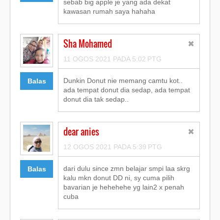
sebab big apple je yang ada dekat
kawasan rumah saya hahaha
Sha Mohamed
11 OGOS 2021 PADA 5:02 PTG
Dunkin Donut nie memang camtu kot..
Balas
ada tempat donut dia sedap, ada tempat
donut dia tak sedap..
dear anies
12 OGOS 2021 PADA 5:39 PTG
dari dulu since zmn belajar smpi laa skrg
Balas
kalu mkn donut DD ni, sy cuma pilih
bavarian je hehehehe yg lain2 x penah
cuba