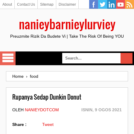
About
Contact Us
Sitemap
Disclaimer
nanieybarnieylurviey
Preuzmite Rizik Da Budete Vi | Take The Risk Of Being YOU
Home
›
food
Rupanya Sedap Dunkin Donut
OLEH
NANIEYDOTCOM
ISNIN, 9 OGOS 2021
Share :
Tweet