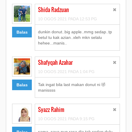
Shida Radzuan
10 OGOS 2021 PADA 12:53 PG
dunkin donut..big apple..mmg sedap..tp
Balas
betul tu kak azian..xleh mkn selalu
hehee...manis..
Shafyqah Azahar
10 OGOS 2021 PADA 1:04 PG
Tak ingat bila last makan donut ni 🤣
Balas
manissss
Syazz Rahim
10 OGOS 2021 PADA 9:15 PG
sama, saya pun rasa dia tak sedap dulu.