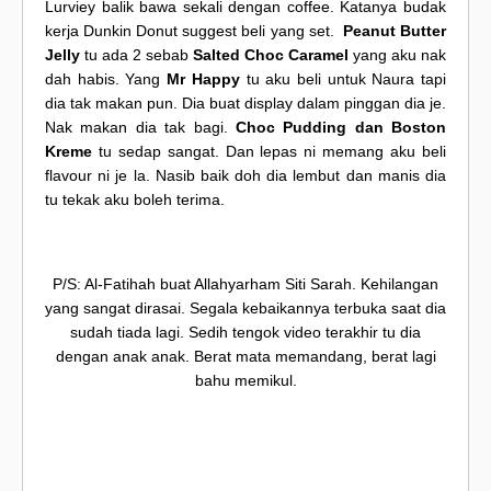
Lurviey balik bawa sekali dengan coffee. Katanya budak
kerja Dunkin Donut suggest beli yang set.
Peanut Butter
Jelly
tu ada 2 sebab
Salted Choc Caramel
yang aku nak
dah habis. Yang
Mr Happy
tu aku beli untuk Naura tapi
dia tak makan pun. Dia buat display dalam pinggan dia je.
Nak makan dia tak bagi.
Choc Pudding dan Boston
Kreme
tu sedap sangat. Dan lepas ni memang aku beli
flavour ni je la. Nasib baik doh dia lembut dan manis dia
tu tekak aku boleh terima.
P/S: Al-Fatihah buat Allahyarham Siti Sarah. Kehilangan
yang sangat dirasai. Segala kebaikannya terbuka saat dia
sudah tiada lagi. Sedih tengok video terakhir tu dia
dengan anak anak. Berat mata memandang, berat lagi
bahu memikul.