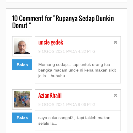
10
Comment for "Rupanya Sedap Dunkin
Donut "
uncle gedek
9 OGOS 2021 PADA 4:32 PTG
Memang sedap... tapi untuk orang tua
Balas
bangka macam uncle ni kena makan sikit
je la... huhuhu
AzianKhalil
9 OGOS 2021 PADA 9:06 PTG
saya suka sangat2,..tapi takleh makan
Balas
selalu la...