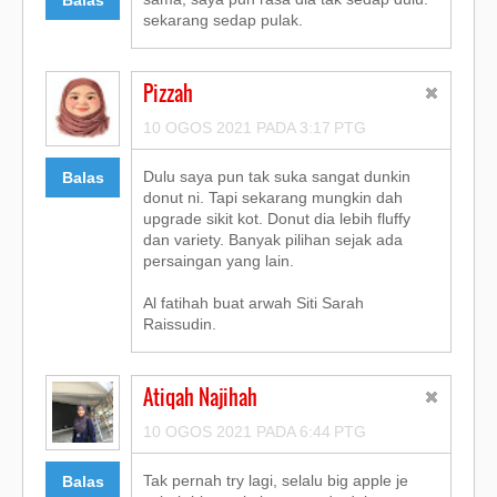
Balas
sekarang sedap pulak.
Pizzah
10 OGOS 2021 PADA 3:17 PTG
Dulu saya pun tak suka sangat dunkin
Balas
donut ni. Tapi sekarang mungkin dah
upgrade sikit kot. Donut dia lebih fluffy
dan variety. Banyak pilihan sejak ada
persaingan yang lain.
Al fatihah buat arwah Siti Sarah
Raissudin.
Atiqah Najihah
10 OGOS 2021 PADA 6:44 PTG
Tak pernah try lagi, selalu big apple je
Balas