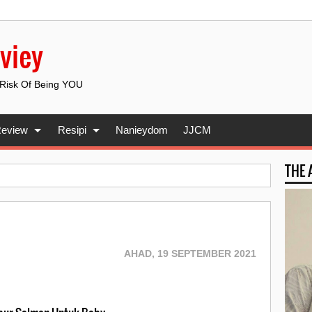
viey
 Risk Of Being YOU
eview
Resipi
Nanieydom
JJCM
THE
AHAD, 19 SEPTEMBER 2021