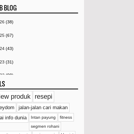
B BLOG
026
(38)
025
(67)
024
(43)
023
(31)
022
(98)
LS
021
(259)
iew produk
resepi
Disember
(4)
ieydom
jalan-jalan cari makan
November
(4)
ai info dunia
Intan payung
fitness
Oktober
(2)
segmen rohani