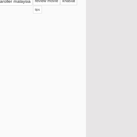
aroller malaysia
review movie
khasiat
September
(38)
tips
3W Clinic Intensive UV Sunblock Cream
Mencuba Malaysia Street Coffee Di Kodai
Koffe
Giveaway by Shida Radzuan
Tealive Strawberry Pudding Smoothie
Sambal Tumis Telur Puyuh
Pertama Kali Makan KFry Urban Korea
Teh Ais Cincau Kelantan Sedap
Hilangkan Stress Dengan Game Online
Di Plays.Org