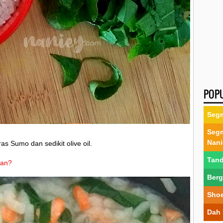
POP
Segm
Segm
Nani
as Sumo dan sedikit olive oil.
Tand
dan?
Berg
Shoe
Dah 