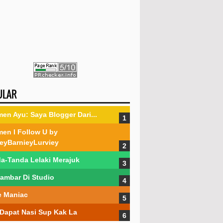
ULAR
en Ayu: Saya Blogger Dari...
en I Follow U by
eyBarnieyLurviey
a-Tanda Lelaki Merajuk
ambar Di Studio
 Maniac
Dapat Nasi Sup Kak La