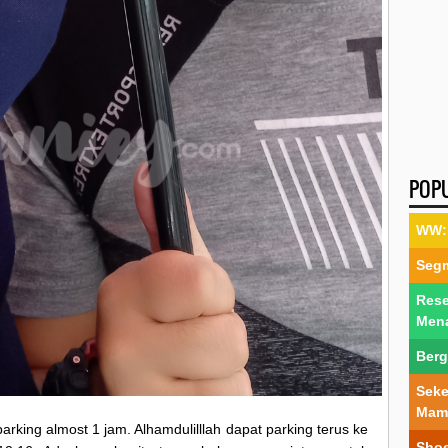
POP
WW: 
Segm
Rese
Men
Berg
Seke
Mam
arking almost 1 jam. Alhamdulilllah dapat parking terus ke
Shoe