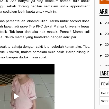
 12.16. Ada banyak
pit stop
sebelum sampai turn untuk
ggu sebab dorang bagitau semalam untuk appointment
ARKI
 sediakan lebih kuota untuk walk in.
as pemantauan. Alhamdulillah. Tarikh untuk second dose
►
2
h lapar, jadi
drive thru
KFC dekat Mahsa University lepas
balik. Tak larat dah aku nak masak. Penat ! Mama call
►
2
a. Naura mama yang hantarkan dengan adik ipar.
►
2
ucuk tu sahaja dengan sakit lutut sebelah kanan aku. Tiba
s cucuk vaksin, malam semalam mula sakit. Harap hilang la
►
2
u nak bangun duduk masa solat.
►
2
LABE
▼
2
rev
►
nan
►
sant
►