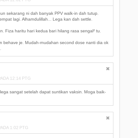
pun sekarang ni dah banyak PPV walk-in dah tutup.
mpat lagi. Alhamdulillah... Lega kan dah settle.
. Fiza haritu hari kedua bari hilang rasa sengal² tu.
un behave je. Mudah-mudahan second dose nanti dia ok
.
ADA 12:14 PTG
lega sangat setelah dapat suntikan vaksin. Moga baik-
ADA 1:02 PTG