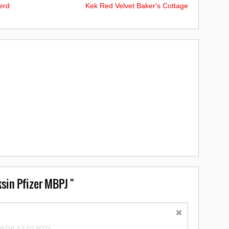
erd
Kek Red Velvet Baker's Cottage
sin Pfizer MBPJ "
ADA 12:02 PTG