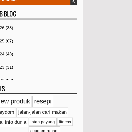
B BLOG
026
(38)
025
(67)
024
(43)
023
(31)
022
(98)
LS
021
(259)
iew produk
resepi
Disember
(4)
ieydom
jalan-jalan cari makan
November
(4)
ai info dunia
Intan payung
fitness
Oktober
(2)
segmen rohani