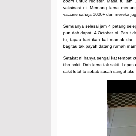
booth
untuk register. Masa tu jam
vaksinasi ni. Memang lama menun
vaccine sahaja 1000+ dan mereka juga
Semuanya selesai jam 4 petang selep
pun dah dapat, 4 October ni. Perut da
tu, tapau kari ikan kat mamak dan 
bagitau tak payah datang rumah mam
Setakat ni hanya sengal kat tempat c
tiba sakit. Dah lama tak sakit. Lepa
sakit lutut tu sebab susah sangat ak