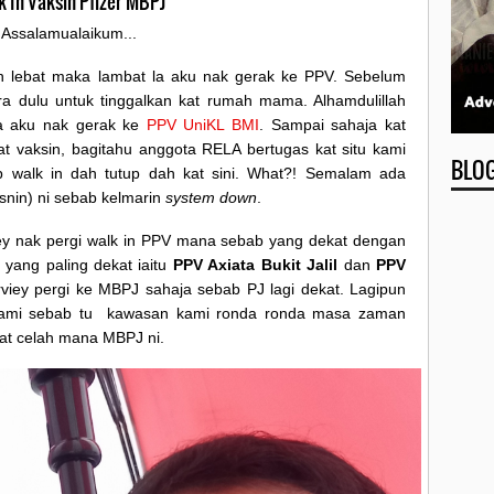
k In Vaksin Pfizer MBPJ
Assalamualaikum...
an lebat maka lambat la aku nak gerak ke PPV. Sebelum
a dulu untuk tinggalkan kat rumah mama. Alhamdulillah
a aku nak gerak ke
PPV UniKL BMI
. Sampai sahaja kat
 vaksin, bagitahu anggota RELA bertugas kat situ kami
BLO
p walk in dah tutup dah kat sini. What?! Semalam ada
snin) ni sebab kelmarin
system down
.
ey nak pergi walk in PPV mana sebab yang dekat dengan
yang paling dekat iaitu
PPV Axiata Bukit Jalil
dan
PPV
rviey pergi ke MBPJ sahaja sebab PJ lagi dekat. Lagipun
mi sebab tu kawasan kami ronda ronda masa zaman
kat celah mana MBPJ ni.