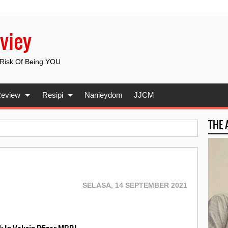
viey
 Risk Of Being YOU
eview
Resipi
Nanieydom
JJCM
THE
SELASA, 14 SEPTEMBER 2021