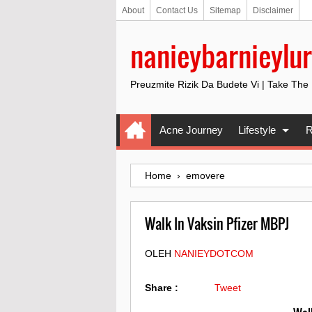
About
Contact Us
Sitemap
Disclaimer
nanieybarnieylur
Preuzmite Rizik Da Budete Vi | Take The
Acne Journey
Lifestyle
R
Home
›
emovere
Walk In Vaksin Pfizer MBPJ
OLEH
NANIEYDOTCOM
Share :
Tweet