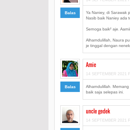
Ya Naniey, di Sarawak 
Balas
Nasib baik Naniey ada te
Semoga baik² aje. Aamiin
Alhamdulillah, Naura p
je tinggal dengan nenek
Amie
14 SEPTEMBER 2021 P
Alhamdulillah. Memang 
Balas
baik saja selepas ini.
uncle gedek
14 SEPTEMBER 2021 P