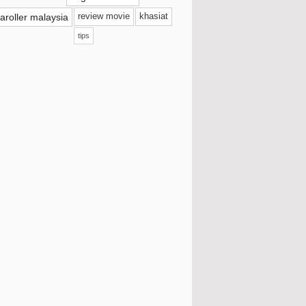
aroller malaysia
review movie
khasiat
September
(38)
tips
3W Clinic Intensive UV Sunblock Cream
Mencuba Malaysia Street Coffee Di Kodai
Koffe
Giveaway by Shida Radzuan
Tealive Strawberry Pudding Smoothie
Sambal Tumis Telur Puyuh
Pertama Kali Makan KFry Urban Korea
Teh Ais Cincau Kelantan Sedap
Hilangkan Stress Dengan Game Online
Di Plays.Org