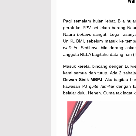
Wal
Pagi semalam hujan lebat. Bila huj
gerak ke PPV settlekan barang Naur
Naura
behave
sangat. Lega rasany
UniKL BMI, sebelum masuk ke tempat
walk in
. Sedihnya bila dorang caka
anggota RELA bagitahu datang hari (I
Masuk kereta, bincang dengan Lurvi
kami semua dah tutup. Ada 2 sahaja 
Dewan Sivik MBPJ
. Aku bagitau Lu
kawasan PJ
quite familiar
dengan ka
belajar dulu. Heheh. Cuma tak ingat 