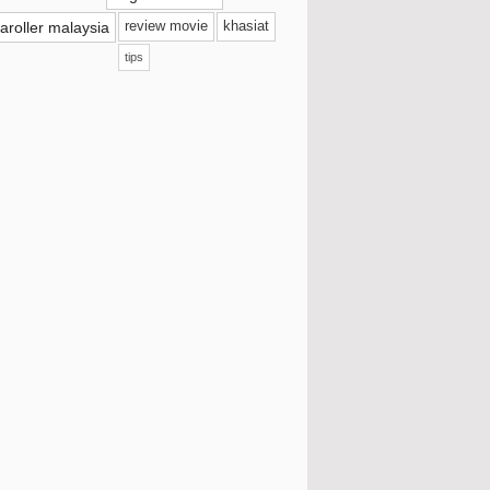
aroller malaysia
review movie
khasiat
September
(38)
tips
3W Clinic Intensive UV Sunblock Cream
Mencuba Malaysia Street Coffee Di Kodai
Koffe
Giveaway by Shida Radzuan
Tealive Strawberry Pudding Smoothie
Sambal Tumis Telur Puyuh
Pertama Kali Makan KFry Urban Korea
Teh Ais Cincau Kelantan Sedap
Hilangkan Stress Dengan Game Online
Di Plays.Org