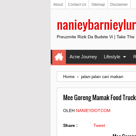
About
Contact Us
Sitemap
Disclaimer
nanieybarnieylur
Preuzmite Rizik Da Budete Vi | Take The
Acne Journey
Lifestyle
R
Home
›
jalan-jalan cari makan
Mee Goreng Mamak Food Truc
OLEH
NANIEYDOTCOM
Share :
Tweet