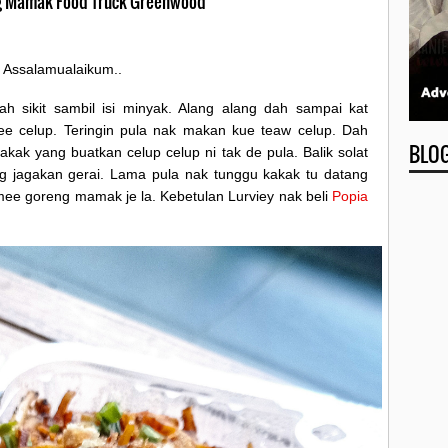
 Mamak Food Truck Greenwood
Assalamualaikum..
ah sikit sambil isi minyak. Alang alang dah sampai kat
ee celup. Teringin pula nak makan kue teaw celup. Dah
BLO
akak yang buatkan celup celup ni tak de pula. Balik solat
ng jagakan gerai. Lama pula nak tunggu kakak tu datang
n mee goreng mamak je la. Kebetulan Lurviey nak beli
Popia