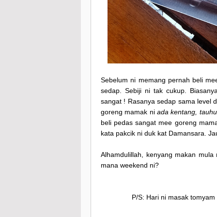
Sebelum ni memang pernah beli mee g
sedap. Sebiji ni tak cukup. Biasan
sangat ! Rasanya sedap sama level
goreng mamak ni
ada kentang, tauhu
beli pedas sangat mee goreng mamak
kata pakcik ni duk kat Damansara. J
Alhamdulillah, kenyang makan mula 
mana weekend ni?
P/S: Hari ni masak tomyam 