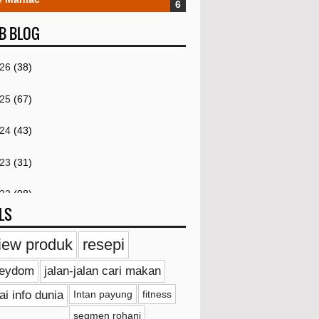
B BLOG
026
(38)
025
(67)
024
(43)
023
(31)
022
(98)
LS
021
(259)
iew produk
resepi
Disember
(4)
ieydom
jalan-jalan cari makan
November
(4)
ai info dunia
Intan payung
fitness
Oktober
(2)
segmen rohani