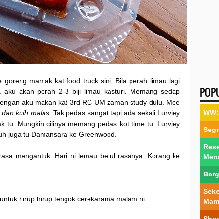
oreng mamak kat food truck sini. Bila perah limau lagi
POP
ya aku akan perah 2-3 biji limau kasturi. Memang sedap
 dengan aku makan kat 3rd RC UM zaman study dulu. Mee
WW: 
 dan kuih malas
. Tak pedas sangat tapi ada sekali Lurviey
 tu. Mungkin cilinya memang pedas kot time tu. Lurviey
Segm
auh juga tu Damansara ke Greenwood.
Rese
rasa mengantuk. Hari ni lemau betul rasanya. Korang ke
Men
Berg
Seke
untuk hirup hirup tengok cerekarama malam ni.
Mam
Shoe