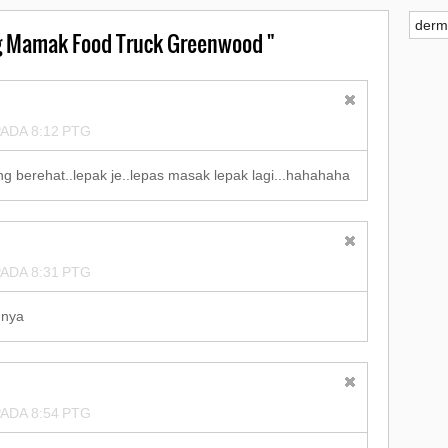
derm
 Mamak Food Truck Greenwood "
▼
ADA 8:12 PTG
ng berehat..lepak je..lepas masak lepak lagi...hahahaha
ADA 8:31 PTG
nnya
ADA 8:54 PTG