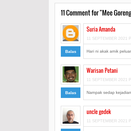
11
Comment for "Mee Goreng
Suria Amanda
11 SEPTEMBER 2021 P
Hari ni akak amik pelua
Balas
Warisan Petani
11 SEPTEMBER 2021 P
Nampak sedap kejadia
Balas
uncle gedek
11 SEPTEMBER 2021 P