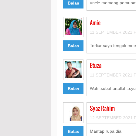
uncle memang pemunat m
Balas
Amie
11 SEPTEMBER 2021 P
Terliur saya tengok m
Balas
Etuza
11 SEPTEMBER 2021 P
Wah..subahanallah..syuk
Balas
Syaz Rahim
12 SEPTEMBER 2021 P
Mantap rupa dia
Balas