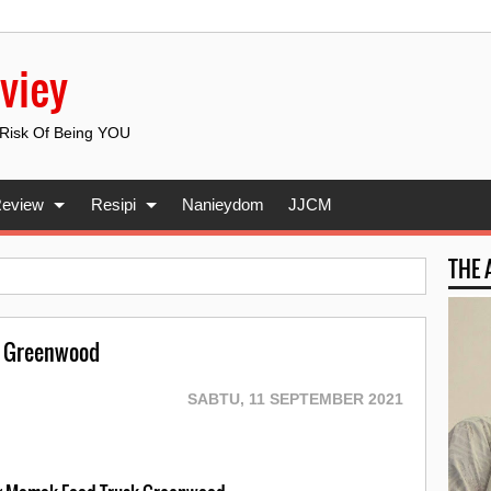
viey
 Risk Of Being YOU
eview
Resipi
Nanieydom
JJCM
THE
k Greenwood
SABTU, 11 SEPTEMBER 2021