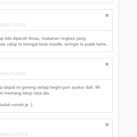
ADA 7:26 PG
 bila diperah limau, makanan ringkas yang
celup tu teringat boat noodle, teringin la pulak hehe..
ADA 7:45 PG
up dapat mi goreng sedap begini pun syukur dah. Mi
 memang letop rasa dia.
uduk rumah je :)
ADA 9:13 PTG