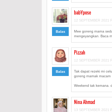
babYpose
12 SEPTEMBER 2021 P
Mee goreng mama sedap
Balas
mengeyangkan. Baca mee 
Pizzah
12 SEPTEMBER 2021 P
Tak dapat rezeki mi cel
Balas
goreng mamak macam ni
Weekend tak kemana. d
Nina Ahmad
13 SEPTEMBER 2021 P