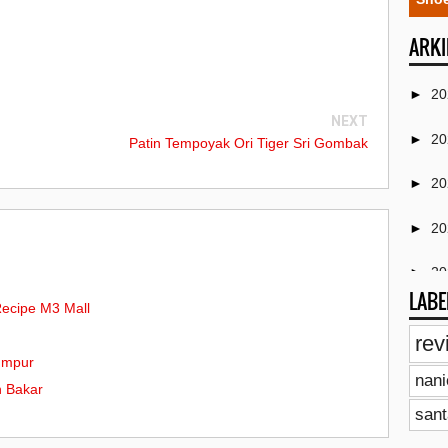
ARKI
►
2
NEXT
►
2
Patin Tempoyak Ori Tiger Sri Gombak
►
2
►
2
►
2
LABE
ecipe M3 Mall
▼
2
rev
►
umpur
nan
n Bakar
►
sant
►