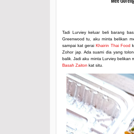
Mee Goreng
Tadi Lurviey keluar beli barang bas
Greenwood tu, aku minta belikan m
sampai kat gerai
Khairin Thai Food
k
Zohor jap. Ada suami dia yang tolo
balik. Jadi aku minta Lurviey belika
Basah Zaiton
kat situ.