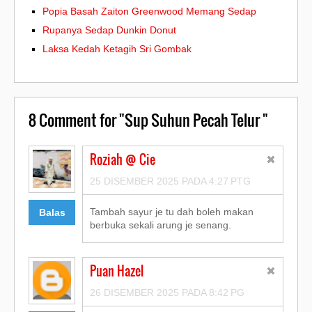
Popia Basah Zaiton Greenwood Memang Sedap
Rupanya Sedap Dunkin Donut
Laksa Kedah Ketagih Sri Gombak
8
Comment for "Sup Suhun Pecah Telur "
Roziah @ Cie
25 DISEMBER 2025 PADA 4:27 PTG
Tambah sayur je tu dah boleh makan
Balas
berbuka sekali arung je senang.
Puan Hazel
26 DISEMBER 2025 PADA 8:42 PG