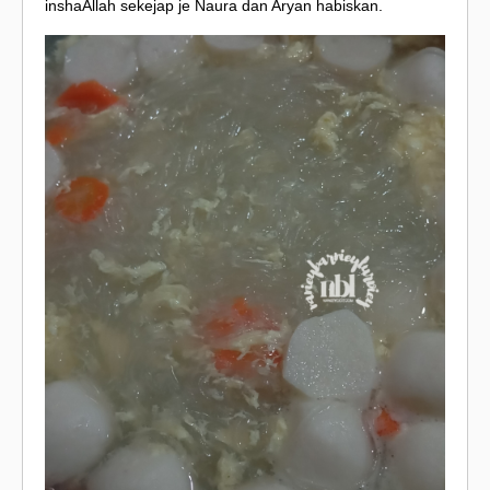
inshaAllah sekejap je Naura dan Aryan habiskan.