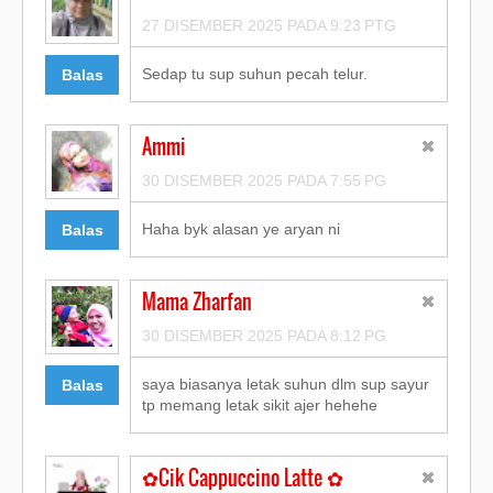
27 DISEMBER 2025 PADA 9:23 PTG
Sedap tu sup suhun pecah telur.
Balas
Ammi
30 DISEMBER 2025 PADA 7:55 PG
Haha byk alasan ye aryan ni
Balas
Mama Zharfan
30 DISEMBER 2025 PADA 8:12 PG
saya biasanya letak suhun dlm sup sayur
Balas
tp memang letak sikit ajer hehehe
✿Cik Cappuccino Latte ✿