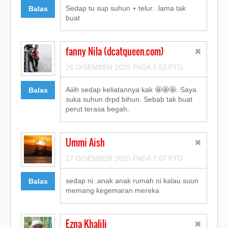
Sedap tu sup suhun + telur. .lama tak
Balas
buat
fanny Nila (dcatqueen.com)
26 DISEMBER 2025 PADA 5:53 PTG
Aiiih sedap keliatannya kak 🤩🤩🤩. Saya
Balas
suka suhun drpd bihun. Sebab tak buat
perut terasa begah.
Ummi Aish
27 DISEMBER 2025 PADA 7:07 PTG
sedap ni..anak anak rumah ni kalau suun
Balas
memang kegemaran mereka
Ezna Khalili