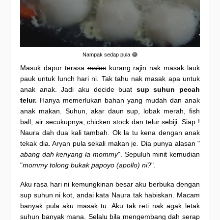
Nampak sedap pula 😂
Masuk dapur terasa
malas
kurang rajin nak masak lauk
pauk untuk lunch hari ni. Tak tahu nak masak apa untuk
anak anak. Jadi aku decide buat
sup suhun pecah
telur.
Hanya memerlukan bahan yang mudah dan anak
anak makan. Suhun, akar daun sup, lobak merah, fish
ball, air secukupnya, chicken stock dan telur sebiji. Siap !
Naura dah dua kali tambah. Ok la tu kena dengan anak
tekak dia. Aryan pula sekali makan je. Dia punya alasan "
abang dah kenyang la mommy
". Sepuluh minit kemudian
"
mommy tolong bukak papoyo (apollo) ni?
".
Aku rasa hari ni kemungkinan besar aku berbuka dengan
sup suhun ni kot, andai kata Naura tak habiskan. Macam
banyak pula aku masak tu. Aku tak reti nak agak letak
suhun banyak mana. Selalu bila mengembang dah serap