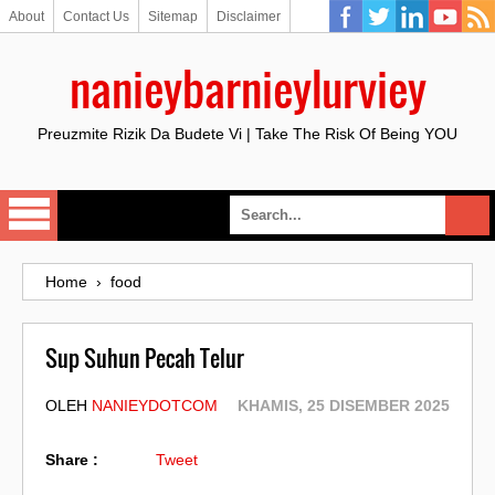
About
Contact Us
Sitemap
Disclaimer
nanieybarnieylurviey
Preuzmite Rizik Da Budete Vi | Take The Risk Of Being YOU
Home
›
food
Sup Suhun Pecah Telur
OLEH
NANIEYDOTCOM
KHAMIS, 25 DISEMBER 2025
Share :
Tweet