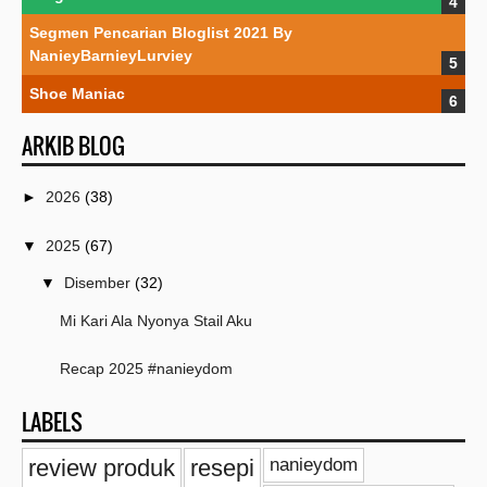
Segmen Pencarian Bloglist 2021 By
NanieyBarnieyLurviey
Shoe Maniac
ARKIB BLOG
►
2026
(38)
▼
2025
(67)
▼
Disember
(32)
Mi Kari Ala Nyonya Stail Aku
Recap 2025 #nanieydom
LABELS
Jalan Jalan Kat MyTown
review produk
resepi
nanieydom
Suka Duka 2025